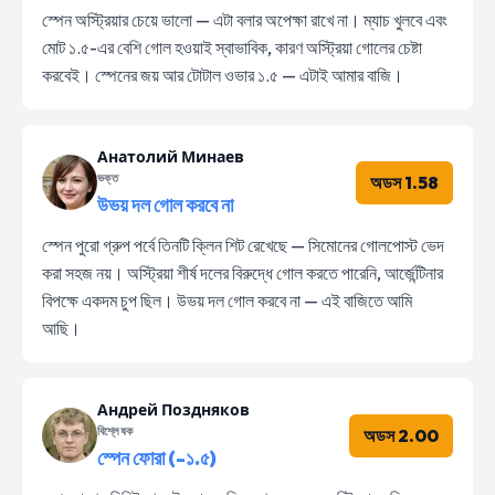
স্পেন অস্ট্রিয়ার চেয়ে ভালো — এটা বলার অপেক্ষা রাখে না। ম্যাচ খুলবে এবং
মোট ১.৫-এর বেশি গোল হওয়াই স্বাভাবিক, কারণ অস্ট্রিয়া গোলের চেষ্টা
করবেই। স্পেনের জয় আর টোটাল ওভার ১.৫ — এটাই আমার বাজি।
Анатолий Минаев
ভক্ত
অডস 1.58
উভয় দল গোল করবে না
স্পেন পুরো গ্রুপ পর্বে তিনটি ক্লিন শিট রেখেছে — সিমোনের গোলপোস্ট ভেদ
করা সহজ নয়। অস্ট্রিয়া শীর্ষ দলের বিরুদ্ধে গোল করতে পারেনি, আর্জেন্টিনার
বিপক্ষে একদম চুপ ছিল। উভয় দল গোল করবে না — এই বাজিতে আমি
আছি।
Андрей Поздняков
বিশ্লেষক
অডস 2.00
স্পেন ফোরা (-১.৫)