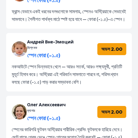
স্পেন ফোরা (-১.৫)
ফ্রান্স যেভাবে একই ধরনের দলগুলোকে সামলায়, স্পেনও অস্ট্রিয়াকে সেভাবেই
সামলাবে। শৈলীগত পার্থক্য মাঠে স্পষ্ট হয়ে যাবে — ফোরা (-১.৫)-এ স্পেন।
Андрей Вне-Эмоций
বিশ্লেষক
অডস 2.00
স্পেন ফোরা (-১.৫)
নকআউটে স্পেন ভিন্নভাবে খেলে — আরও সতর্ক, আরও লক্ষ্যমুখী, প্রতিটি
মুহূর্ত হিসাব করে। অস্ট্রিয়া এই পরিবর্তন সামলাতে পারবে না, পরিসংখ্যান
বলছে ফোরা (-১.৫) পাড় করার সম্ভাবনা বেশি।
Олег Алексеевич
ক্যাপার
অডস 2.00
স্পেন ফোরা (-১.৫)
স্পেনের কারিগরি ফুটবল অস্ট্রিয়ার শারীরিক প্রেসিং ফুটবলকে হারিয়ে দেবে।
ছোট পাসে প্রেস ভেঙে স্পেন গোলের সুযোগ তৈরি করবেই — ফোরা (-১.৫)