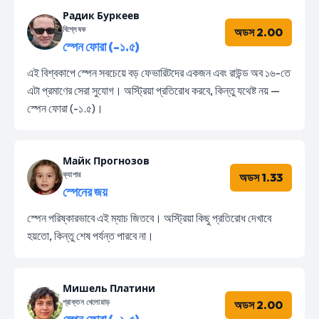
Радик Буркеев
বিশ্লেষক
অডস 2.00
স্পেন ফোরা (-১.৫)
এই বিশ্বকাপে স্পেন সবচেয়ে বড় ফেভারিটদের একজন এবং রাউন্ড অব ১৬-তে
এটা প্রমাণের সেরা সুযোগ। অস্ট্রিয়া প্রতিরোধ করবে, কিন্তু যথেষ্ট নয় —
স্পেন ফোরা (-১.৫)।
Майк Прогнозов
ক্যাপার
অডস 1.33
স্পেনের জয়
স্পেন পরিষ্কারভাবে এই ম্যাচ জিতবে। অস্ট্রিয়া কিছু প্রতিরোধ দেখাবে
হয়তো, কিন্তু শেষ পর্যন্ত পারবে না।
Мишель Платини
প্রাক্তন খেলোয়াড়
অডস 2.00