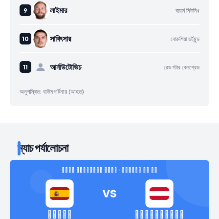
লাইমার
বায়ার্ন মিউনিখ
সাবিৎসার
বোরুশিয়া ডর্টমুন্ড
আর্নাউটোভিচ
রেড স্টার বেলগ্রেড
অনুপস্থিত: বাউমগার্টনার (আহত)
ম্যাচ পর্যালোচনা