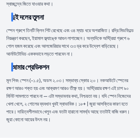
স্বাচ্ছন্দ্যে জিতে যাওয়ার কথা।
দুই দলের তুলনা
স্পেন গ্রুপে তিনটি ক্লিন শিট রেখেছে এবং ৩৪ ম্যাচ ধরে অপরাজিত। রদ্রি মিডফিল্ডে
নিয়ন্ত্রণ করছেন, ইয়ামাল ফ্ল্যাঙ্কে আগুন লাগাচ্ছেন। অন্যদিকে অস্ট্রিয়া গ্রুপে ৬
গোল হজম করেছে এবং আলজেরিয়ার সাথে ৩:৩ ড্র করে উদ্বেগ বাড়িয়েছে।
আর্নাউটোভিচ এককভাবে লড়তে পারবেন না।
আমার প্রেডিকশন
মূল পিক: স্পেন (-১.৫), অডস ২.০৩। সম্ভাব্য স্কোর ২:০। নকআউটে স্পেনের
রক্ষণ আরও শক্ত হয় এবং আক্রমণ আরও তীক্ষ্ণ হয়। অস্ট্রিয়ার রক্ষণ এই চাপ ৯০
মিনিট সামলাতে পারবে না — এটা সম্ভাবনার কথা, নিশ্চয়তা নয়। যদি স্পেন নিজেদের
খেলা খেলে, ২ গোলের ব্যবধান খুবই স্বাভাবিক। ১৮+ | জুয়া আসক্তির কারণ হতে
পারে। দায়িত্বশীলভাবে খেলুন এবং যতটা হারানো সামর্থ্য আছে ততটাই বাজি ধরুন।
জুয়া কোনো আয়ের উৎস নয়।