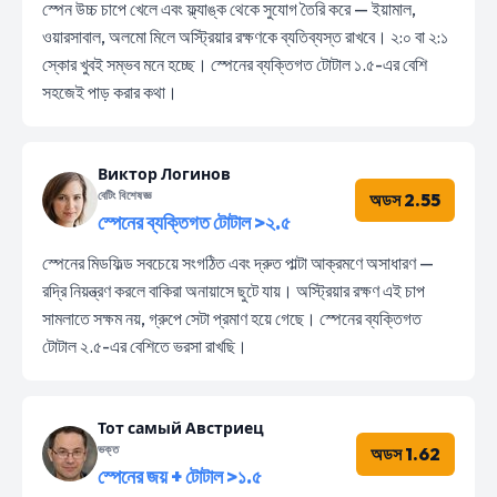
স্পেন উচ্চ চাপে খেলে এবং ফ্ল্যাঙ্ক থেকে সুযোগ তৈরি করে — ইয়ামাল,
ওয়ারসাবাল, অলমো মিলে অস্ট্রিয়ার রক্ষণকে ব্যতিব্যস্ত রাখবে। ২:০ বা ২:১
স্কোর খুবই সম্ভব মনে হচ্ছে। স্পেনের ব্যক্তিগত টোটাল ১.৫-এর বেশি
সহজেই পাড় করার কথা।
Виктор Логинов
বেটিং বিশেষজ্ঞ
অডস 2.55
স্পেনের ব্যক্তিগত টোটাল >২.৫
স্পেনের মিডফিল্ড সবচেয়ে সংগঠিত এবং দ্রুত পাল্টা আক্রমণে অসাধারণ —
রদ্রি নিয়ন্ত্রণ করলে বাকিরা অনায়াসে ছুটে যায়। অস্ট্রিয়ার রক্ষণ এই চাপ
সামলাতে সক্ষম নয়, গ্রুপে সেটা প্রমাণ হয়ে গেছে। স্পেনের ব্যক্তিগত
টোটাল ২.৫-এর বেশিতে ভরসা রাখছি।
Тот самый Австриец
ভক্ত
অডস 1.62
স্পেনের জয় + টোটাল >১.৫