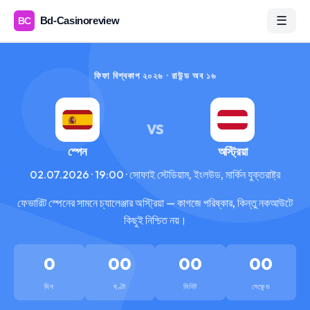
☰
ফিফা বিশ্বকাপ ২০২৬ · রাউন্ড অব ১৬
VS
স্পেন
অস্ট্রিয়া
02.07.2026 · 19:00 · সোফাই স্টেডিয়াম, ইংলউড, মার্কিন যুক্তরাষ্ট্র
ফেভারিট স্পেনের সামনে চ্যালেঞ্জার অস্ট্রিয়া — কাগজে পরিষ্কার, কিন্তু নকআউটে
কিছুই নিশ্চিত নয়।
0
00
00
00
দিন
ঘণ্টা
মিনিট
সেকেন্ড