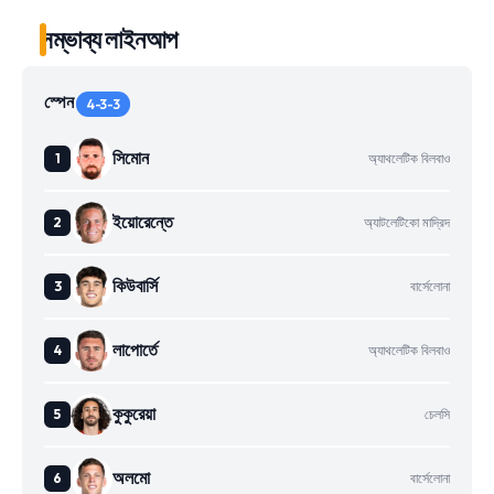
সম্ভাব্য লাইনআপ
স্পেন
4-3-3
সিমোন
অ্যাথলেটিক বিলবাও
ইয়োরেন্তে
অ্যাটলেটিকো মাদ্রিদ
কিউবার্সি
বার্সেলোনা
লাপোর্তে
অ্যাথলেটিক বিলবাও
কুকুরেয়া
চেলসি
অলমো
বার্সেলোনা