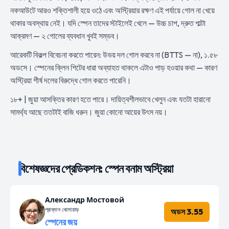
নকআউটে আরও শক্তিশালী হয়ে ওঠে এবং অস্ট্রিয়ার রক্ষণ এই পর্যায়ে গোল না খেয়ে
থাকার অবস্থায় নেই। যদি স্পেন তাদের স্টাইলেই খেলে — উচ্চ চাপ, দ্রুত পাল্টা
আক্রমণ — ২ গোলের ব্যবধান খুবই সম্ভব।
আরেকটি বিকল্প বিবেচনা করতে পারেন: উভয় দল গোল করবে না (BTTS — না), ১.৫৮
অডসে। স্পেনের ক্লিন শিটের ধারা অব্যাহত থাকলে এটাও পাড় হওয়ার কথা — কারণ
অস্ট্রিয়া শীর্ষ দলের বিরুদ্ধে গোল করতে পারেনি।
১৮+ | জুয়া আসক্তির কারণ হতে পারে। দায়িত্বশীলভাবে খেলুন এবং যতটা হারানো
সামর্থ্য আছে ততটাই বাজি ধরুন। জুয়া কোনো আয়ের উৎস নয়।
বিশেষজ্ঞদের প্রেডিকশন: স্পেন বনাম অস্ট্রিয়া
Александр Мостовой
প্রাক্তন খেলোয়াড়
অডস 3.55
স্পেনের জয়