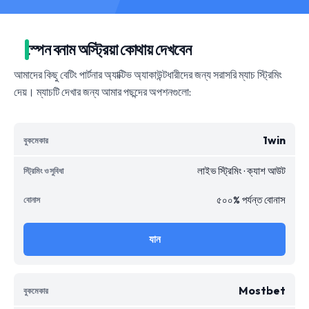
স্পেন বনাম অস্ট্রিয়া কোথায় দেখবেন
আমাদের কিছু বেটিং পার্টনার অ্যাক্টিভ অ্যাকাউন্টধারীদের জন্য সরাসরি ম্যাচ স্ট্রিমিং
দেয়। ম্যাচটি দেখার জন্য আমার পছন্দের অপশনগুলো:
1win
লাইভ স্ট্রিমিং · ক্যাশ আউট
৫০০% পর্যন্ত বোনাস
যান
Mostbet