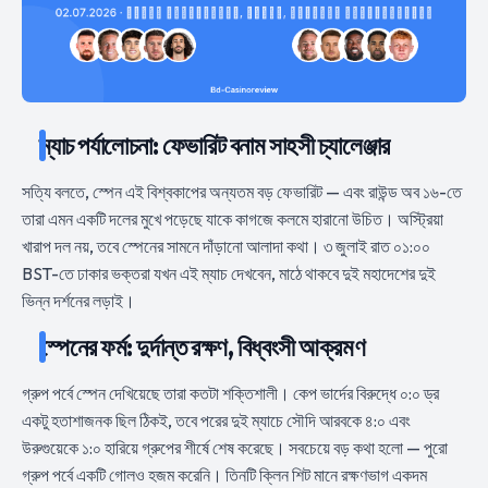
ম্যাচ পর্যালোচনা: ফেভারিট বনাম সাহসী চ্যালেঞ্জার
সত্যি বলতে, স্পেন এই বিশ্বকাপের অন্যতম বড় ফেভারিট — এবং রাউন্ড অব ১৬-তে
তারা এমন একটি দলের মুখে পড়েছে যাকে কাগজে কলমে হারানো উচিত। অস্ট্রিয়া
খারাপ দল নয়, তবে স্পেনের সামনে দাঁড়ানো আলাদা কথা। ৩ জুলাই রাত ০১:০০
BST-তে ঢাকার ভক্তরা যখন এই ম্যাচ দেখবেন, মাঠে থাকবে দুই মহাদেশের দুই
ভিন্ন দর্শনের লড়াই।
স্পেনের ফর্ম: দুর্দান্ত রক্ষণ, বিধ্বংসী আক্রমণ
গ্রুপ পর্বে স্পেন দেখিয়েছে তারা কতটা শক্তিশালী। কেপ ভার্দের বিরুদ্ধে ০:০ ড্র
একটু হতাশাজনক ছিল ঠিকই, তবে পরের দুই ম্যাচে সৌদি আরবকে ৪:০ এবং
উরুগুয়েকে ১:০ হারিয়ে গ্রুপের শীর্ষে শেষ করেছে। সবচেয়ে বড় কথা হলো — পুরো
গ্রুপ পর্বে একটি গোলও হজম করেনি। তিনটি ক্লিন শিট মানে রক্ষণভাগ একদম