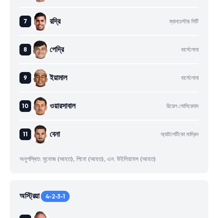
রদ্রি
ম্যানচেস্টার সিটি
পেদ্রি
বার্সেলোনা
ইয়ামাল
বার্সেলোনা
ওয়ারসাবাল
রিয়েল সোসিয়েদাদ
বেনা
অ্যাটলেটিকো মাদ্রিদ
অনুপস্থিত: মুনোজ (আহত), পিনো (আহত), এন. উইলিয়ামস (আহত)
অস্ট্রিয়া
4-2-3-1