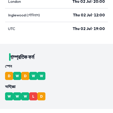
London
Thu 02 Jul · 20:00
Inglewood (স্টেডিয়াম)
Thu 02 Jul · 12:00
UTC
Thu 02 Jul · 19:00
সাম্প্রতিক ফর্ম
স্পেন
D
W
D
W
W
অস্ট্রিয়া
W
W
W
L
D