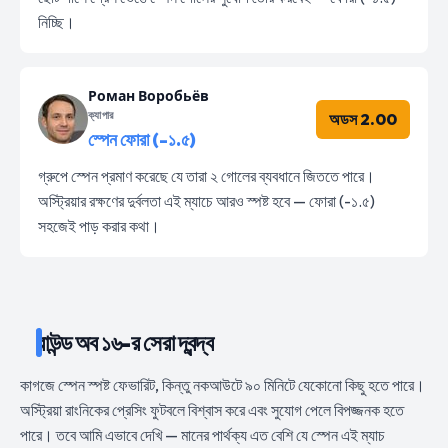
নিচ্ছি।
Роман Воробьёв
ক্যাপার
অডস 2.00
স্পেন ফোরা (-১.৫)
গ্রুপে স্পেন প্রমাণ করেছে যে তারা ২ গোলের ব্যবধানে জিততে পারে।
অস্ট্রিয়ার রক্ষণের দুর্বলতা এই ম্যাচে আরও স্পষ্ট হবে — ফোরা (-১.৫)
সহজেই পাড় করার কথা।
রাউন্ড অব ১৬-র সেরা দ্বন্দ্ব
কাগজে স্পেন স্পষ্ট ফেভারিট, কিন্তু নকআউটে ৯০ মিনিটে যেকোনো কিছু হতে পারে।
অস্ট্রিয়া রাংনিকের প্রেসিং ফুটবলে বিশ্বাস করে এবং সুযোগ পেলে বিপজ্জনক হতে
পারে। তবে আমি এভাবে দেখি — মানের পার্থক্য এত বেশি যে স্পেন এই ম্যাচ