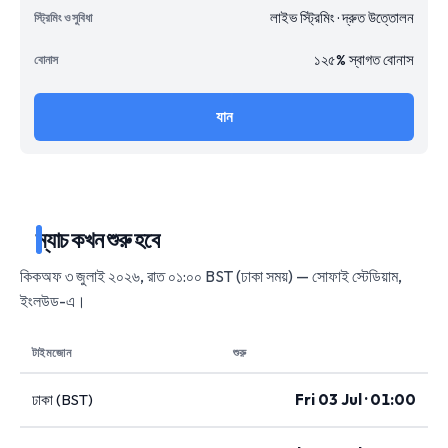
লাইভ স্ট্রিমিং · দ্রুত উত্তোলন
১২৫% স্বাগত বোনাস
যান
ম্যাচ কখন শুরু হবে
কিকঅফ ৩ জুলাই ২০২৬, রাত ০১:০০ BST (ঢাকা সময়) — সোফাই স্টেডিয়াম,
ইংলউড-এ।
টাইমজোন
শুরু
ঢাকা (BST)
Fri 03 Jul · 01:00