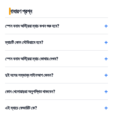
সাধারণ প্রশ্ন
স্পেন বনাম অস্ট্রিয়া ম্যাচ কখন শুরু হবে?
ম্যাচটি কোন স্টেডিয়ামে হবে?
স্পেন বনাম অস্ট্রিয়া ম্যাচ কোথায় দেখব?
দুই দলের সম্ভাব্য লাইনআপ কেমন?
কোন খেলোয়াড়রা অনুপস্থিত থাকবেন?
এই ম্যাচে ফেভারিট কে?