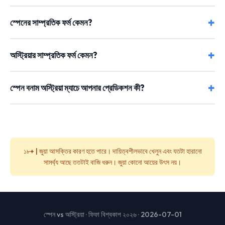
স্পেনের সাম্প্রতিক ফর্ম কেমন?
অস্ট্রিয়ার সাম্প্রতিক ফর্ম কেমন?
স্পেন বনাম অস্ট্রিয়া ম্যাচে আপনার প্রেডিকশন কী?
১৮+ | জুয়া আসক্তির কারণ হতে পারে। দায়িত্বশীলভাবে খেলুন এবং যতটা হারানো
সামর্থ্য আছে ততটাই বাজি ধরুন। জুয়া কোনো আয়ের উৎস নয়।
স্পেন vs অস্ট্রিয়া · ফিফা বিশ্বকাপ ২০২৬ · 2026-07-01