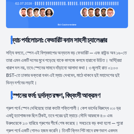
ম্যাচ পর্যালোচনা: ফেভারিট বনাম সাহসী চ্যালেঞ্জার
সত্যি বলতে, স্পেন এই বিশ্বকাপের অন্যতম বড় ফেভারিট — এবং রাউন্ড অব ১৬-তে
তারা এমন একটি দলের মুখে পড়েছে যাকে কাগজে কলমে হারানো উচিত। অস্ট্রিয়া
খারাপ দল নয়, তবে স্পেনের সামনে দাঁড়ানো আলাদা কথা। ৩ জুলাই রাত ০১:০০
BST-তে ঢাকার ভক্তরা যখন এই ম্যাচ দেখবেন, মাঠে থাকবে দুই মহাদেশের দুই
ভিন্ন দর্শনের লড়াই।
স্পেনের ফর্ম: দুর্দান্ত রক্ষণ, বিধ্বংসী আক্রমণ
গ্রুপ পর্বে স্পেন দেখিয়েছে তারা কতটা শক্তিশালী। কেপ ভার্দের বিরুদ্ধে ০:০ ড্র
একটু হতাশাজনক ছিল ঠিকই, তবে পরের দুই ম্যাচে সৌদি আরবকে ৪:০ এবং
উরুগুয়েকে ১:০ হারিয়ে গ্রুপের শীর্ষে শেষ করেছে। সবচেয়ে বড় কথা হলো — পুরো
গ্রুপ পর্বে একটি গোলও হজম করেনি। তিনটি ক্লিন শিট মানে রক্ষণভাগ একদম