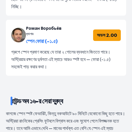
নিচ্ছি।
Роман Воробьёв
ক্যাপার
অডস 2.00
স্পেন ফোরা (-১.৫)
গ্রুপে স্পেন প্রমাণ করেছে যে তারা ২ গোলের ব্যবধানে জিততে পারে।
অস্ট্রিয়ার রক্ষণের দুর্বলতা এই ম্যাচে আরও স্পষ্ট হবে — ফোরা (-১.৫)
সহজেই পাড় করার কথা।
রাউন্ড অব ১৬-র সেরা দ্বন্দ্ব
কাগজে স্পেন স্পষ্ট ফেভারিট, কিন্তু নকআউটে ৯০ মিনিটে যেকোনো কিছু হতে পারে।
অস্ট্রিয়া রাংনিকের প্রেসিং ফুটবলে বিশ্বাস করে এবং সুযোগ পেলে বিপজ্জনক হতে
পারে। তবে আমি এভাবে দেখি — মানের পার্থক্য এত বেশি যে স্পেন এই ম্যাচ