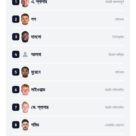
এ. শ্লাগার
আরবি জালৎসবুর্গ
পশ
মাইনৎস
দানসো
টটেনহ্যাম
আলাবা
রিয়েল মাদ্রিদ
মুয়েনে
মাইনৎস
সাইওয়াল্ড
আরবি লাইপৎসিগ
কে. শ্লাগার
আরবি লাইপৎসিগ
শমিড
ভেয়ার্ডার ব্রেমেন