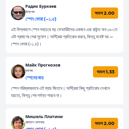
Радик Буркеев
বিশ্লেষক
অডস 2.00
স্পেন ফোরা (-১.৫)
এই বিশ্বকাপে স্পেন সবচেয়ে বড় ফেভারিটদের একজন এবং রাউন্ড অব ১৬-তে
এটা প্রমাণের সেরা সুযোগ। অস্ট্রিয়া প্রতিরোধ করবে, কিন্তু যথেষ্ট নয় —
স্পেন ফোরা (-১.৫)।
Майк Прогнозов
ক্যাপার
অডস 1.33
স্পেনের জয়
স্পেন পরিষ্কারভাবে এই ম্যাচ জিতবে। অস্ট্রিয়া কিছু প্রতিরোধ দেখাবে
হয়তো, কিন্তু শেষ পর্যন্ত পারবে না।
Мишель Платини
প্রাক্তন খেলোয়াড়
অডস 2.00