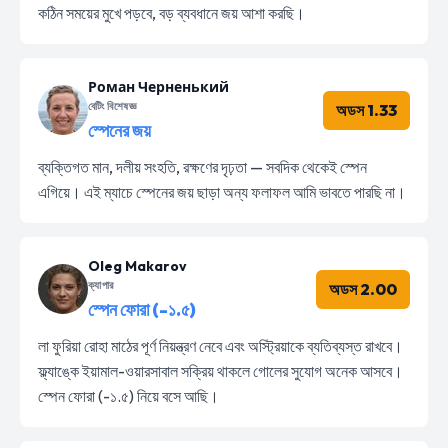
কঠিন সময়ের মুখে পড়বে, বড় ব্যবধানে জয় আশা করছি।
Роман Черненький
বেটিং বিশেষজ্ঞ
অডস 1.33
স্পেনের জয়
ব্যক্তিগত মান, দলীয় সংহতি, রক্ষণের দৃঢ়তা — সবদিক থেকেই স্পেন
এগিয়ে। এই ম্যাচে স্পেনের জয় ছাড়া অন্য ফলাফল আমি ভাবতে পারছি না।
Oleg Makarov
ক্যাপার
অডস 2.00
স্পেন ফোরা (-১.৫)
লা ফুরিয়া রোহা মাঠের পূর্ণ নিয়ন্ত্রণ নেবে এবং অস্ট্রিয়াকে ব্যতিব্যস্ত রাখবে।
ফ্ল্যাঙ্কে ইয়ামাল-ওয়ারসাবাল সক্রিয় থাকলে গোলের সুযোগ অনেক আসবে।
স্পেন ফোরা (-১.৫) নিয়ে বসে আছি।