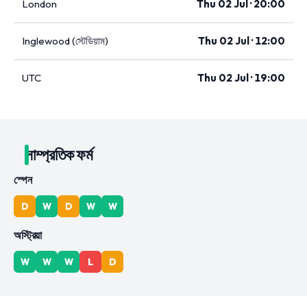
London
Thu 02 Jul · 20:00
Inglewood (স্টেডিয়াম)
Thu 02 Jul · 12:00
UTC
Thu 02 Jul · 19:00
সাম্প্রতিক ফর্ম
স্পেন
D
W
D
W
W
অস্ট্রিয়া
W
W
W
L
D