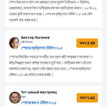
স্পেন উচ্চ চাপে খেলে এবং ফ্ল্যাঙ্ক থেকে সুযোগ তৈরি করে — ইয়ামাল,
ওয়ারসাবাল, অলমো মিলে অস্ট্রিয়ার রক্ষণকে ব্যতিব্যস্ত রাখবে। ২:০ বা ২:১
স্কোর খুবই সম্ভব মনে হচ্ছে। স্পেনের ব্যক্তিগত টোটাল ১.৫-এর বেশি
সহজেই পাড় করার কথা।
Виктор Логинов
বেটিং বিশেষজ্ঞ
অডস 2.55
স্পেনের ব্যক্তিগত টোটাল >২.৫
স্পেনের মিডফিল্ড সবচেয়ে সংগঠিত এবং দ্রুত পাল্টা আক্রমণে অসাধারণ —
রদ্রি নিয়ন্ত্রণ করলে বাকিরা অনায়াসে ছুটে যায়। অস্ট্রিয়ার রক্ষণ এই চাপ
সামলাতে সক্ষম নয়, গ্রুপে সেটা প্রমাণ হয়ে গেছে। স্পেনের ব্যক্তিগত
টোটাল ২.৫-এর বেশিতে ভরসা রাখছি।
Тот самый Австриец
ভক্ত
অডস 1.62
স্পেনের জয় + টোটাল >১.৫