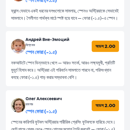
স্পেন ফোরা (-১.৫)
ফ্রান্স যেভাবে একই ধরনের দলগুলোকে সামলায়, স্পেনও অস্ট্রিয়াকে সেভাবেই
সামলাবে। শৈলীগত পার্থক্য মাঠে স্পষ্ট হয়ে যাবে — ফোরা (-১.৫)-এ স্পেন।
Андрей Вне-Эмоций
বিশ্লেষক
অডস 2.00
স্পেন ফোরা (-১.৫)
নকআউটে স্পেন ভিন্নভাবে খেলে — আরও সতর্ক, আরও লক্ষ্যমুখী, প্রতিটি
মুহূর্ত হিসাব করে। অস্ট্রিয়া এই পরিবর্তন সামলাতে পারবে না, পরিসংখ্যান
বলছে ফোরা (-১.৫) পাড় করার সম্ভাবনা বেশি।
Олег Алексеевич
ক্যাপার
অডস 2.00
স্পেন ফোরা (-১.৫)
স্পেনের কারিগরি ফুটবল অস্ট্রিয়ার শারীরিক প্রেসিং ফুটবলকে হারিয়ে দেবে।
ছোট পাসে প্রেস ভেঙে স্পেন গোলের সুযোগ তৈরি করবেই — ফোরা (-১.৫)