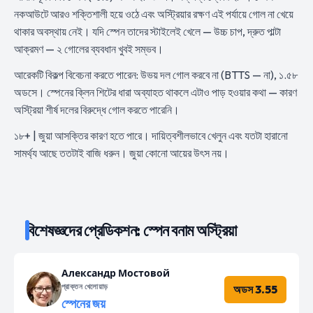
নকআউটে আরও শক্তিশালী হয়ে ওঠে এবং অস্ট্রিয়ার রক্ষণ এই পর্যায়ে গোল না খেয়ে
থাকার অবস্থায় নেই। যদি স্পেন তাদের স্টাইলেই খেলে — উচ্চ চাপ, দ্রুত পাল্টা
আক্রমণ — ২ গোলের ব্যবধান খুবই সম্ভব।
আরেকটি বিকল্প বিবেচনা করতে পারেন: উভয় দল গোল করবে না (BTTS — না), ১.৫৮
অডসে। স্পেনের ক্লিন শিটের ধারা অব্যাহত থাকলে এটাও পাড় হওয়ার কথা — কারণ
অস্ট্রিয়া শীর্ষ দলের বিরুদ্ধে গোল করতে পারেনি।
১৮+ | জুয়া আসক্তির কারণ হতে পারে। দায়িত্বশীলভাবে খেলুন এবং যতটা হারানো
সামর্থ্য আছে ততটাই বাজি ধরুন। জুয়া কোনো আয়ের উৎস নয়।
বিশেষজ্ঞদের প্রেডিকশন: স্পেন বনাম অস্ট্রিয়া
Александр Мостовой
প্রাক্তন খেলোয়াড়
অডস 3.55
স্পেনের জয়