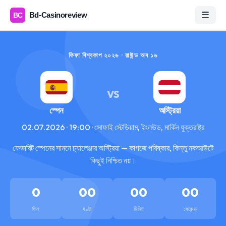
☰
ফিফা বিশ্বকাপ ২০২৬ · রাউন্ড অব ১৬
VS
স্পেন
অস্ট্রিয়া
02.07.2026 · 19:00 · সোফাই স্টেডিয়াম, ইংলউড, মার্কিন যুক্তরাষ্ট্র
ফেভারিট স্পেনের সামনে চ্যালেঞ্জার অস্ট্রিয়া — কাগজে পরিষ্কার, কিন্তু নকআউটে
কিছুই নিশ্চিত নয়।
0
00
00
00
দিন
ঘণ্টা
মিনিট
সেকেন্ড