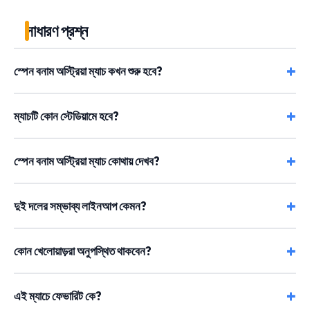
সাধারণ প্রশ্ন
স্পেন বনাম অস্ট্রিয়া ম্যাচ কখন শুরু হবে?
ম্যাচটি কোন স্টেডিয়ামে হবে?
স্পেন বনাম অস্ট্রিয়া ম্যাচ কোথায় দেখব?
দুই দলের সম্ভাব্য লাইনআপ কেমন?
কোন খেলোয়াড়রা অনুপস্থিত থাকবেন?
এই ম্যাচে ফেভারিট কে?