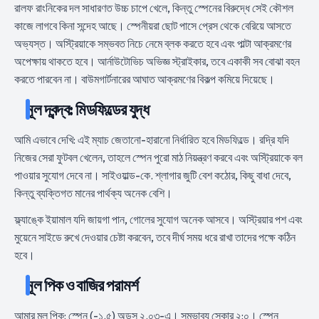
রালফ রাংনিকের দল সাধারণত উচ্চ চাপে খেলে, কিন্তু স্পেনের বিরুদ্ধে সেই কৌশল
কাজে লাগবে কিনা সন্দেহ আছে। স্পেনীয়রা ছোট পাসে প্রেস থেকে বেরিয়ে আসতে
অভ্যস্ত। অস্ট্রিয়াকে সম্ভবত নিচে নেমে ব্লক করতে হবে এবং পাল্টা আক্রমণের
অপেক্ষায় থাকতে হবে। আর্নাউটোভিচ অভিজ্ঞ স্ট্রাইকার, তবে একাকী সব বোঝা বহন
করতে পারবেন না। বাউমগার্টনারের আঘাত আক্রমণের বিকল্প কমিয়ে দিয়েছে।
মূল দ্বন্দ্ব: মিডফিল্ডের যুদ্ধ
আমি এভাবে দেখি: এই ম্যাচ জেতানো-হারানো নির্ধারিত হবে মিডফিল্ডে। রদ্রি যদি
নিজের সেরা ফুটবল খেলেন, তাহলে স্পেন পুরো মাঠ নিয়ন্ত্রণ করবে এবং অস্ট্রিয়াকে বল
পাওয়ার সুযোগ দেবে না। সাইওয়াল্ড-কে. শ্লাগার জুটি বেশ কঠোর, কিছু বাধা দেবে,
কিন্তু ব্যক্তিগত মানের পার্থক্য অনেক বেশি।
ফ্ল্যাঙ্কে ইয়ামাল যদি জায়গা পান, গোলের সুযোগ অনেক আসবে। অস্ট্রিয়ার পশ এবং
মুয়েনে সাইডে রুখে দেওয়ার চেষ্টা করবেন, তবে দীর্ঘ সময় ধরে রাখা তাদের পক্ষে কঠিন
হবে।
মূল পিক ও বাজির পরামর্শ
আমার মূল পিক: স্পেন (-১.৫) অডস ২.০৩-এ। সম্ভাব্য স্কোর ২:০। স্পেন