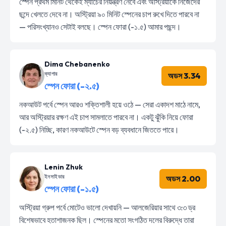
স্পেন প্রথম মিনিট থেকেই ম্যাচের নিয়ন্ত্রণ নেবে এবং অস্ট্রিয়াকে নিজেদের
ছন্দে খেলতে দেবে না। অস্ট্রিয়া ৯০ মিনিট স্পেনের চাপ রুখে দিতে পারবে না
— পরিসংখ্যানও সেটাই বলছে। স্পেন ফোরা (-১.৫) আমার পছন্দ।
Dima Chebanenko
ক্যাপার
অডস 3.34
স্পেন ফোরা (-২.৫)
নকআউট পর্বে স্পেন আরও শক্তিশালী হয়ে ওঠে — সেরা একাদশ মাঠে নামে,
আর অস্ট্রিয়ার রক্ষণ এই চাপ সামলাতে পারবে না। একটু ঝুঁকি নিয়ে ফোরা
(-২.৫) নিচ্ছি, কারণ নকআউটে স্পেন বড় ব্যবধানে জিততে পারে।
Lenin Zhuk
ইনসাইডার
অডস 2.00
স্পেন ফোরা (-১.৫)
অস্ট্রিয়া গ্রুপ পর্বে মোটেও ভালো দেখায়নি — আলজেরিয়ার সাথে ৩:৩ ড্র
বিশেষভাবে হতাশাজনক ছিল। স্পেনের মতো সংগঠিত দলের বিরুদ্ধে তারা