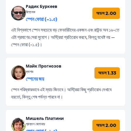
Радик Буркеев
বিশ্লেষক
অডস 2.00
স্পেন ফোরা (-১.৫)
এই বিশ্বকাপে স্পেন সবচেয়ে বড় ফেভারিটদের একজন এবং রাউন্ড অব ১৬-তে
এটা প্রমাণের সেরা সুযোগ। অস্ট্রিয়া প্রতিরোধ করবে, কিন্তু যথেষ্ট নয় —
স্পেন ফোরা (-১.৫)।
Майк Прогнозов
ক্যাপার
অডস 1.33
স্পেনের জয়
স্পেন পরিষ্কারভাবে এই ম্যাচ জিতবে। অস্ট্রিয়া কিছু প্রতিরোধ দেখাবে
হয়তো, কিন্তু শেষ পর্যন্ত পারবে না।
Мишель Платини
প্রাক্তন খেলোয়াড়
অডস 2.00