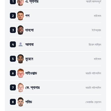
এ. শ্লাগার
আরবি জালৎসবুর্গ
পশ
মাইনৎস
দানসো
টটেনহ্যাম
আলাবা
রিয়েল মাদ্রিদ
মুয়েনে
মাইনৎস
সাইওয়াল্ড
আরবি লাইপৎসিগ
কে. শ্লাগার
আরবি লাইপৎসিগ
শমিড
ভেয়ার্ডার ব্রেমেন