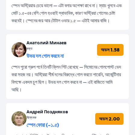
স্পেন অস্ট্রিয়ার চেয়ে ভালো — এটা বলার অপেক্ষা রাখে না। ম্যাচ খুলবে এবং
মোট ১.৫-এর বেশি গোল হওয়াই স্বাভাবিক, কারণ অস্ট্রিয়া গোলের চেষ্টা
করবেই। স্পেনের জয় আর টোটাল ওভার ১.৫ — এটাই আমার বাজি।
Анатолий Минаев
ভক্ত
অডস 1.58
উভয় দল গোল করবে না
স্পেন পুরো গ্রুপ পর্বে তিনটি ক্লিন শিট রেখেছে — সিমোনের গোলপোস্ট ভেদ
করা সহজ নয়। অস্ট্রিয়া শীর্ষ দলের বিরুদ্ধে গোল করতে পারেনি, আর্জেন্টিনার
বিপক্ষে একদম চুপ ছিল। উভয় দল গোল করবে না — এই বাজিতে আমি
আছি।
Андрей Поздняков
বিশ্লেষক
অডস 2.00
স্পেন ফোরা (-১.৫)