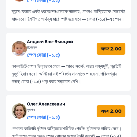
স্পেন ফোরা (-১.৫)
ফ্রান্স যেভাবে একই ধরনের দলগুলোকে সামলায়, স্পেনও অস্ট্রিয়াকে সেভাবেই
সামলাবে। শৈলীগত পার্থক্য মাঠে স্পষ্ট হয়ে যাবে — ফোরা (-১.৫)-এ স্পেন।
Андрей Вне-Эмоций
বিশ্লেষক
অডস 2.00
স্পেন ফোরা (-১.৫)
নকআউটে স্পেন ভিন্নভাবে খেলে — আরও সতর্ক, আরও লক্ষ্যমুখী, প্রতিটি
মুহূর্ত হিসাব করে। অস্ট্রিয়া এই পরিবর্তন সামলাতে পারবে না, পরিসংখ্যান
বলছে ফোরা (-১.৫) পাড় করার সম্ভাবনা বেশি।
Олег Алексеевич
ক্যাপার
অডস 2.00
স্পেন ফোরা (-১.৫)
স্পেনের কারিগরি ফুটবল অস্ট্রিয়ার শারীরিক প্রেসিং ফুটবলকে হারিয়ে দেবে।
ছোট পাসে প্রেস ভেঙে স্পেন গোলের সুযোগ তৈরি করবেই — ফোরা (-১.৫)