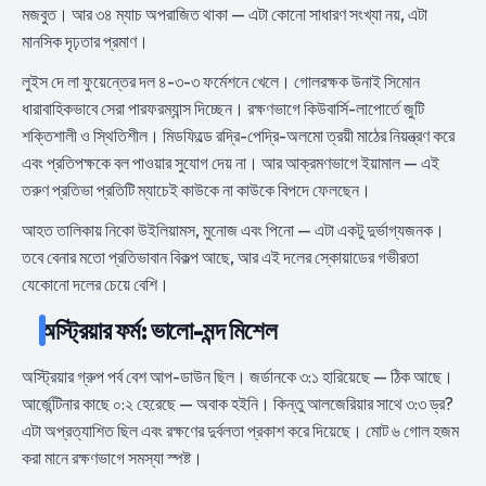
মজবুত। আর ৩৪ ম্যাচ অপরাজিত থাকা — এটা কোনো সাধারণ সংখ্যা নয়, এটা
মানসিক দৃঢ়তার প্রমাণ।
লুইস দে লা ফুয়েন্তের দল ৪-৩-৩ ফর্মেশনে খেলে। গোলরক্ষক উনাই সিমোন
ধারাবাহিকভাবে সেরা পারফরম্যান্স দিচ্ছেন। রক্ষণভাগে কিউবার্সি-লাপোর্তে জুটি
শক্তিশালী ও স্থিতিশীল। মিডফিল্ডে রদ্রি-পেদ্রি-অলমো ত্রয়ী মাঠের নিয়ন্ত্রণ করে
এবং প্রতিপক্ষকে বল পাওয়ার সুযোগ দেয় না। আর আক্রমণভাগে ইয়ামাল — এই
তরুণ প্রতিভা প্রতিটি ম্যাচেই কাউকে না কাউকে বিপদে ফেলছেন।
আহত তালিকায় নিকো উইলিয়ামস, মুনোজ এবং পিনো — এটা একটু দুর্ভাগ্যজনক।
তবে বেনার মতো প্রতিভাবান বিকল্প আছে, আর এই দলের স্কোয়াডের গভীরতা
যেকোনো দলের চেয়ে বেশি।
অস্ট্রিয়ার ফর্ম: ভালো-মন্দ মিশেল
অস্ট্রিয়ার গ্রুপ পর্ব বেশ আপ-ডাউন ছিল। জর্ডানকে ৩:১ হারিয়েছে — ঠিক আছে।
আর্জেন্টিনার কাছে ০:২ হেরেছে — অবাক হইনি। কিন্তু আলজেরিয়ার সাথে ৩:৩ ড্র?
এটা অপ্রত্যাশিত ছিল এবং রক্ষণের দুর্বলতা প্রকাশ করে দিয়েছে। মোট ৬ গোল হজম
করা মানে রক্ষণভাগে সমস্যা স্পষ্ট।