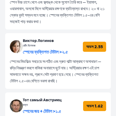
স্পেন উচ্চ চাপে খেলে এবং ফ্ল্যাঙ্ক থেকে সুযোগ তৈরি করে — ইয়ামাল,
ওয়ারসাবাল, অলমো মিলে অস্ট্রিয়ার রক্ষণকে ব্যতিব্যস্ত রাখবে। ২:০ বা ২:১
স্কোর খুবই সম্ভব মনে হচ্ছে। স্পেনের ব্যক্তিগত টোটাল ১.৫-এর বেশি
সহজেই পাড় করার কথা।
Виктор Логинов
বেটিং বিশেষজ্ঞ
অডস 2.55
স্পেনের ব্যক্তিগত টোটাল >২.৫
স্পেনের মিডফিল্ড সবচেয়ে সংগঠিত এবং দ্রুত পাল্টা আক্রমণে অসাধারণ —
রদ্রি নিয়ন্ত্রণ করলে বাকিরা অনায়াসে ছুটে যায়। অস্ট্রিয়ার রক্ষণ এই চাপ
সামলাতে সক্ষম নয়, গ্রুপে সেটা প্রমাণ হয়ে গেছে। স্পেনের ব্যক্তিগত
টোটাল ২.৫-এর বেশিতে ভরসা রাখছি।
Тот самый Австриец
ভক্ত
অডস 1.62
স্পেনের জয় + টোটাল >১.৫