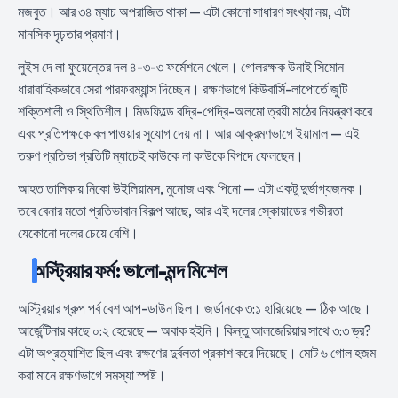
মজবুত। আর ৩৪ ম্যাচ অপরাজিত থাকা — এটা কোনো সাধারণ সংখ্যা নয়, এটা
মানসিক দৃঢ়তার প্রমাণ।
লুইস দে লা ফুয়েন্তের দল ৪-৩-৩ ফর্মেশনে খেলে। গোলরক্ষক উনাই সিমোন
ধারাবাহিকভাবে সেরা পারফরম্যান্স দিচ্ছেন। রক্ষণভাগে কিউবার্সি-লাপোর্তে জুটি
শক্তিশালী ও স্থিতিশীল। মিডফিল্ডে রদ্রি-পেদ্রি-অলমো ত্রয়ী মাঠের নিয়ন্ত্রণ করে
এবং প্রতিপক্ষকে বল পাওয়ার সুযোগ দেয় না। আর আক্রমণভাগে ইয়ামাল — এই
তরুণ প্রতিভা প্রতিটি ম্যাচেই কাউকে না কাউকে বিপদে ফেলছেন।
আহত তালিকায় নিকো উইলিয়ামস, মুনোজ এবং পিনো — এটা একটু দুর্ভাগ্যজনক।
তবে বেনার মতো প্রতিভাবান বিকল্প আছে, আর এই দলের স্কোয়াডের গভীরতা
যেকোনো দলের চেয়ে বেশি।
অস্ট্রিয়ার ফর্ম: ভালো-মন্দ মিশেল
অস্ট্রিয়ার গ্রুপ পর্ব বেশ আপ-ডাউন ছিল। জর্ডানকে ৩:১ হারিয়েছে — ঠিক আছে।
আর্জেন্টিনার কাছে ০:২ হেরেছে — অবাক হইনি। কিন্তু আলজেরিয়ার সাথে ৩:৩ ড্র?
এটা অপ্রত্যাশিত ছিল এবং রক্ষণের দুর্বলতা প্রকাশ করে দিয়েছে। মোট ৬ গোল হজম
করা মানে রক্ষণভাগে সমস্যা স্পষ্ট।