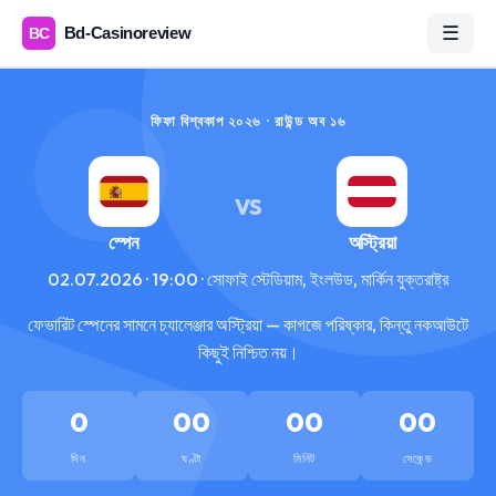
☰
ফিফা বিশ্বকাপ ২০২৬ · রাউন্ড অব ১৬
VS
স্পেন
অস্ট্রিয়া
02.07.2026 · 19:00 · সোফাই স্টেডিয়াম, ইংলউড, মার্কিন যুক্তরাষ্ট্র
ফেভারিট স্পেনের সামনে চ্যালেঞ্জার অস্ট্রিয়া — কাগজে পরিষ্কার, কিন্তু নকআউটে
কিছুই নিশ্চিত নয়।
0
00
00
00
দিন
ঘণ্টা
মিনিট
সেকেন্ড