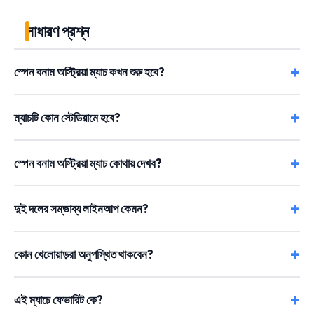
সাধারণ প্রশ্ন
স্পেন বনাম অস্ট্রিয়া ম্যাচ কখন শুরু হবে?
ম্যাচটি কোন স্টেডিয়ামে হবে?
স্পেন বনাম অস্ট্রিয়া ম্যাচ কোথায় দেখব?
দুই দলের সম্ভাব্য লাইনআপ কেমন?
কোন খেলোয়াড়রা অনুপস্থিত থাকবেন?
এই ম্যাচে ফেভারিট কে?