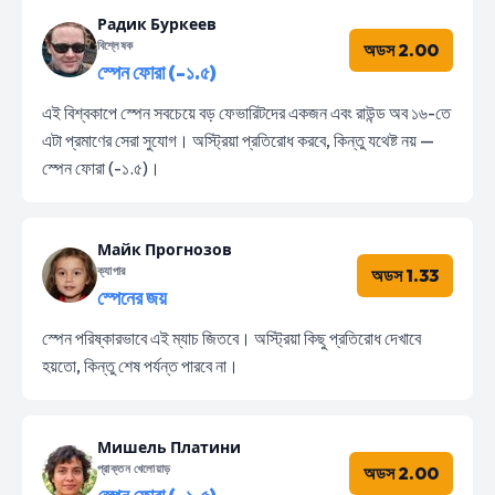
Радик Буркеев
বিশ্লেষক
অডস 2.00
স্পেন ফোরা (-১.৫)
এই বিশ্বকাপে স্পেন সবচেয়ে বড় ফেভারিটদের একজন এবং রাউন্ড অব ১৬-তে
এটা প্রমাণের সেরা সুযোগ। অস্ট্রিয়া প্রতিরোধ করবে, কিন্তু যথেষ্ট নয় —
স্পেন ফোরা (-১.৫)।
Майк Прогнозов
ক্যাপার
অডস 1.33
স্পেনের জয়
স্পেন পরিষ্কারভাবে এই ম্যাচ জিতবে। অস্ট্রিয়া কিছু প্রতিরোধ দেখাবে
হয়তো, কিন্তু শেষ পর্যন্ত পারবে না।
Мишель Платини
প্রাক্তন খেলোয়াড়
অডস 2.00