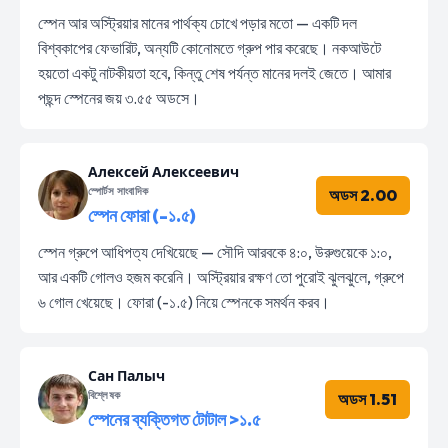
স্পেন আর অস্ট্রিয়ার মানের পার্থক্য চোখে পড়ার মতো — একটি দল
বিশ্বকাপের ফেভারিট, অন্যটি কোনোমতে গ্রুপ পার করেছে। নকআউটে
হয়তো একটু নাটকীয়তা হবে, কিন্তু শেষ পর্যন্ত মানের দলই জেতে। আমার
পছন্দ স্পেনের জয় ৩.৫৫ অডসে।
Алексей Алексеевич
স্পোর্টস সাংবাদিক
অডস 2.00
স্পেন ফোরা (-১.৫)
স্পেন গ্রুপে আধিপত্য দেখিয়েছে — সৌদি আরবকে ৪:০, উরুগুয়েকে ১:০,
আর একটি গোলও হজম করেনি। অস্ট্রিয়ার রক্ষণ তো পুরোই ঝুলঝুলে, গ্রুপে
৬ গোল খেয়েছে। ফোরা (-১.৫) নিয়ে স্পেনকে সমর্থন করব।
Сан Палыч
বিশ্লেষক
অডস 1.51
স্পেনের ব্যক্তিগত টোটাল >১.৫