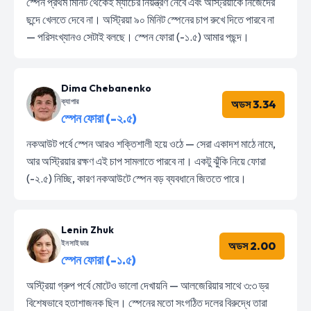
স্পেন প্রথম মিনিট থেকেই ম্যাচের নিয়ন্ত্রণ নেবে এবং অস্ট্রিয়াকে নিজেদের
ছন্দে খেলতে দেবে না। অস্ট্রিয়া ৯০ মিনিট স্পেনের চাপ রুখে দিতে পারবে না
— পরিসংখ্যানও সেটাই বলছে। স্পেন ফোরা (-১.৫) আমার পছন্দ।
Dima Chebanenko
ক্যাপার
অডস 3.34
স্পেন ফোরা (-২.৫)
নকআউট পর্বে স্পেন আরও শক্তিশালী হয়ে ওঠে — সেরা একাদশ মাঠে নামে,
আর অস্ট্রিয়ার রক্ষণ এই চাপ সামলাতে পারবে না। একটু ঝুঁকি নিয়ে ফোরা
(-২.৫) নিচ্ছি, কারণ নকআউটে স্পেন বড় ব্যবধানে জিততে পারে।
Lenin Zhuk
ইনসাইডার
অডস 2.00
স্পেন ফোরা (-১.৫)
অস্ট্রিয়া গ্রুপ পর্বে মোটেও ভালো দেখায়নি — আলজেরিয়ার সাথে ৩:৩ ড্র
বিশেষভাবে হতাশাজনক ছিল। স্পেনের মতো সংগঠিত দলের বিরুদ্ধে তারা