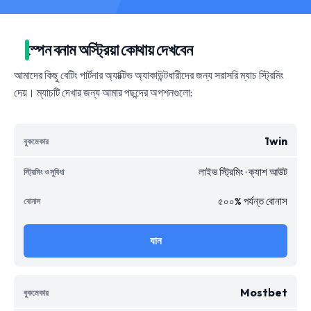
স্পেন বনাম অস্ট্রিয়া কোথায় দেখবেন
আমাদের কিছু বেটিং পার্টনার অ্যাক্টিভ অ্যাকাউন্টধারীদের জন্য সরাসরি ম্যাচ স্ট্রিমিং
দেয়। ম্যাচটি দেখার জন্য আমার পছন্দের অপশনগুলো:
1win
লাইভ স্ট্রিমিং · ক্যাশ আউট
৫০০% পর্যন্ত বোনাস
যান
Mostbet