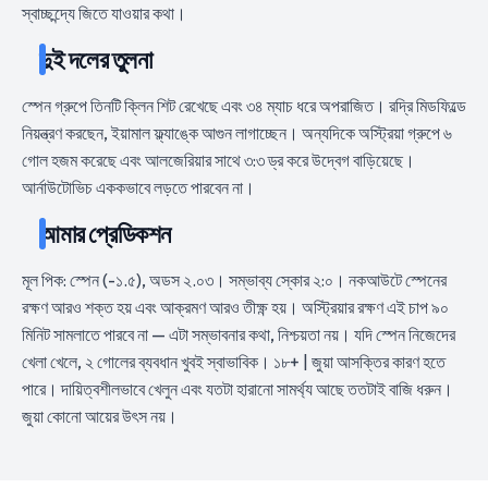
স্বাচ্ছন্দ্যে জিতে যাওয়ার কথা।
দুই দলের তুলনা
স্পেন গ্রুপে তিনটি ক্লিন শিট রেখেছে এবং ৩৪ ম্যাচ ধরে অপরাজিত। রদ্রি মিডফিল্ডে
নিয়ন্ত্রণ করছেন, ইয়ামাল ফ্ল্যাঙ্কে আগুন লাগাচ্ছেন। অন্যদিকে অস্ট্রিয়া গ্রুপে ৬
গোল হজম করেছে এবং আলজেরিয়ার সাথে ৩:৩ ড্র করে উদ্বেগ বাড়িয়েছে।
আর্নাউটোভিচ এককভাবে লড়তে পারবেন না।
আমার প্রেডিকশন
মূল পিক: স্পেন (-১.৫), অডস ২.০৩। সম্ভাব্য স্কোর ২:০। নকআউটে স্পেনের
রক্ষণ আরও শক্ত হয় এবং আক্রমণ আরও তীক্ষ্ণ হয়। অস্ট্রিয়ার রক্ষণ এই চাপ ৯০
মিনিট সামলাতে পারবে না — এটা সম্ভাবনার কথা, নিশ্চয়তা নয়। যদি স্পেন নিজেদের
খেলা খেলে, ২ গোলের ব্যবধান খুবই স্বাভাবিক। ১৮+ | জুয়া আসক্তির কারণ হতে
পারে। দায়িত্বশীলভাবে খেলুন এবং যতটা হারানো সামর্থ্য আছে ততটাই বাজি ধরুন।
জুয়া কোনো আয়ের উৎস নয়।