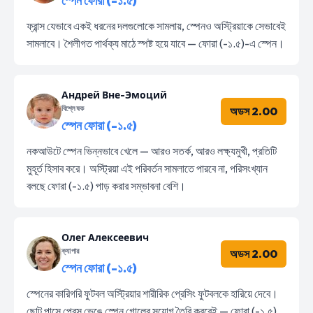
স্পেন ফোরা (-১.৫)
ফ্রান্স যেভাবে একই ধরনের দলগুলোকে সামলায়, স্পেনও অস্ট্রিয়াকে সেভাবেই
সামলাবে। শৈলীগত পার্থক্য মাঠে স্পষ্ট হয়ে যাবে — ফোরা (-১.৫)-এ স্পেন।
Андрей Вне-Эмоций
বিশ্লেষক
অডস 2.00
স্পেন ফোরা (-১.৫)
নকআউটে স্পেন ভিন্নভাবে খেলে — আরও সতর্ক, আরও লক্ষ্যমুখী, প্রতিটি
মুহূর্ত হিসাব করে। অস্ট্রিয়া এই পরিবর্তন সামলাতে পারবে না, পরিসংখ্যান
বলছে ফোরা (-১.৫) পাড় করার সম্ভাবনা বেশি।
Олег Алексеевич
ক্যাপার
অডস 2.00
স্পেন ফোরা (-১.৫)
স্পেনের কারিগরি ফুটবল অস্ট্রিয়ার শারীরিক প্রেসিং ফুটবলকে হারিয়ে দেবে।
ছোট পাসে প্রেস ভেঙে স্পেন গোলের সুযোগ তৈরি করবেই — ফোরা (-১.৫)