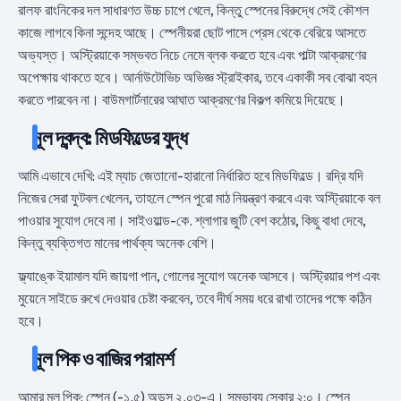
রালফ রাংনিকের দল সাধারণত উচ্চ চাপে খেলে, কিন্তু স্পেনের বিরুদ্ধে সেই কৌশল
কাজে লাগবে কিনা সন্দেহ আছে। স্পেনীয়রা ছোট পাসে প্রেস থেকে বেরিয়ে আসতে
অভ্যস্ত। অস্ট্রিয়াকে সম্ভবত নিচে নেমে ব্লক করতে হবে এবং পাল্টা আক্রমণের
অপেক্ষায় থাকতে হবে। আর্নাউটোভিচ অভিজ্ঞ স্ট্রাইকার, তবে একাকী সব বোঝা বহন
করতে পারবেন না। বাউমগার্টনারের আঘাত আক্রমণের বিকল্প কমিয়ে দিয়েছে।
মূল দ্বন্দ্ব: মিডফিল্ডের যুদ্ধ
আমি এভাবে দেখি: এই ম্যাচ জেতানো-হারানো নির্ধারিত হবে মিডফিল্ডে। রদ্রি যদি
নিজের সেরা ফুটবল খেলেন, তাহলে স্পেন পুরো মাঠ নিয়ন্ত্রণ করবে এবং অস্ট্রিয়াকে বল
পাওয়ার সুযোগ দেবে না। সাইওয়াল্ড-কে. শ্লাগার জুটি বেশ কঠোর, কিছু বাধা দেবে,
কিন্তু ব্যক্তিগত মানের পার্থক্য অনেক বেশি।
ফ্ল্যাঙ্কে ইয়ামাল যদি জায়গা পান, গোলের সুযোগ অনেক আসবে। অস্ট্রিয়ার পশ এবং
মুয়েনে সাইডে রুখে দেওয়ার চেষ্টা করবেন, তবে দীর্ঘ সময় ধরে রাখা তাদের পক্ষে কঠিন
হবে।
মূল পিক ও বাজির পরামর্শ
আমার মূল পিক: স্পেন (-১.৫) অডস ২.০৩-এ। সম্ভাব্য স্কোর ২:০। স্পেন