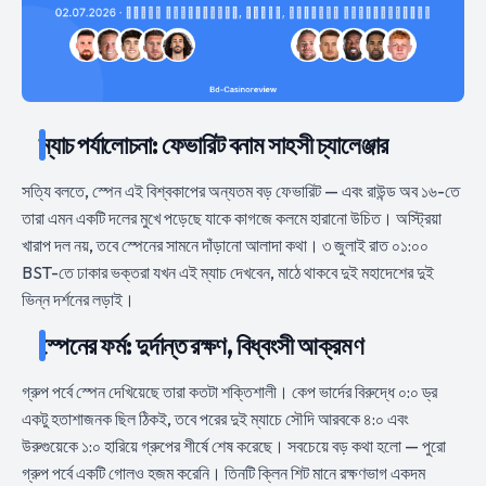
ম্যাচ পর্যালোচনা: ফেভারিট বনাম সাহসী চ্যালেঞ্জার
সত্যি বলতে, স্পেন এই বিশ্বকাপের অন্যতম বড় ফেভারিট — এবং রাউন্ড অব ১৬-তে
তারা এমন একটি দলের মুখে পড়েছে যাকে কাগজে কলমে হারানো উচিত। অস্ট্রিয়া
খারাপ দল নয়, তবে স্পেনের সামনে দাঁড়ানো আলাদা কথা। ৩ জুলাই রাত ০১:০০
BST-তে ঢাকার ভক্তরা যখন এই ম্যাচ দেখবেন, মাঠে থাকবে দুই মহাদেশের দুই
ভিন্ন দর্শনের লড়াই।
স্পেনের ফর্ম: দুর্দান্ত রক্ষণ, বিধ্বংসী আক্রমণ
গ্রুপ পর্বে স্পেন দেখিয়েছে তারা কতটা শক্তিশালী। কেপ ভার্দের বিরুদ্ধে ০:০ ড্র
একটু হতাশাজনক ছিল ঠিকই, তবে পরের দুই ম্যাচে সৌদি আরবকে ৪:০ এবং
উরুগুয়েকে ১:০ হারিয়ে গ্রুপের শীর্ষে শেষ করেছে। সবচেয়ে বড় কথা হলো — পুরো
গ্রুপ পর্বে একটি গোলও হজম করেনি। তিনটি ক্লিন শিট মানে রক্ষণভাগ একদম