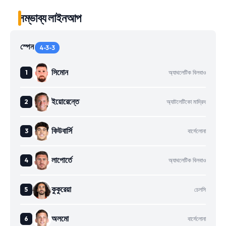
সম্ভাব্য লাইনআপ
স্পেন
4-3-3
সিমোন
অ্যাথলেটিক বিলবাও
ইয়োরেন্তে
অ্যাটলেটিকো মাদ্রিদ
কিউবার্সি
বার্সেলোনা
লাপোর্তে
অ্যাথলেটিক বিলবাও
কুকুরেয়া
চেলসি
অলমো
বার্সেলোনা