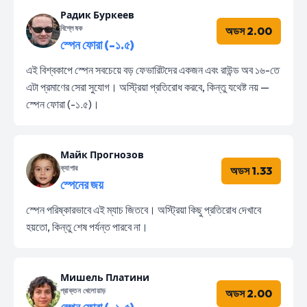
Радик Буркеев
বিশ্লেষক
অডস 2.00
স্পেন ফোরা (-১.৫)
এই বিশ্বকাপে স্পেন সবচেয়ে বড় ফেভারিটদের একজন এবং রাউন্ড অব ১৬-তে
এটা প্রমাণের সেরা সুযোগ। অস্ট্রিয়া প্রতিরোধ করবে, কিন্তু যথেষ্ট নয় —
স্পেন ফোরা (-১.৫)।
Майк Прогнозов
ক্যাপার
অডস 1.33
স্পেনের জয়
স্পেন পরিষ্কারভাবে এই ম্যাচ জিতবে। অস্ট্রিয়া কিছু প্রতিরোধ দেখাবে
হয়তো, কিন্তু শেষ পর্যন্ত পারবে না।
Мишель Платини
প্রাক্তন খেলোয়াড়
অডস 2.00