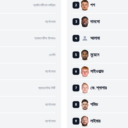
পশ
অ্যাটলেটিকো মাদ্রিদ
দানসো
বার্সেলোনা
আলাবা
অ্যাথলেটিক বিলবাও
মুয়েনে
চেলসি
সাইওয়াল্ড
বার্সেলোনা
কে. শ্লাগার
ম্যানচেস্টার সিটি
শমিড
বার্সেলোনা
লাইমার
বার্সেলোনা