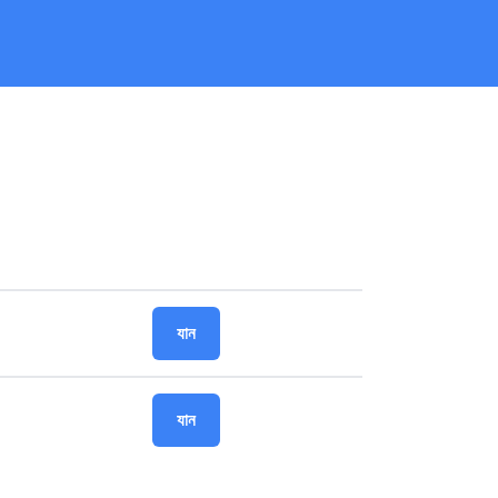
যান
যান