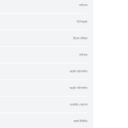
মাইনৎস
টটেনহ্যাম
রিয়েল মাদ্রিদ
মাইনৎস
আরবি লাইপৎসিগ
আরবি লাইপৎসিগ
ভেয়ার্ডার ব্রেমেন
বায়ার্ন মিউনিখ