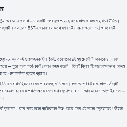
ার
রাউন্ড অব ১৬-তে তারা এমন একটি দলের মুখে পড়েছে যাকে কাগজে কলমে হারানো উচিত।
া। ৩ জুলাই রাত ০১:০০ BST-তে ঢাকার ভক্তরা যখন এই ম্যাচ দেখবেন, মাঠে থাকবে দুই
বিরুদ্ধে ০:০ ড্র একটু হতাশাজনক ছিল ঠিকই, তবে পরের দুই ম্যাচে সৌদি আরবকে ৪:০ এবং
 কথা হলো — পুরো গ্রুপ পর্বে একটি গোলও হজম করেনি। তিনটি ক্লিন শিট মানে রক্ষণভাগ একদম
য়, এটা মানসিক দৃঢ়তার প্রমাণ।
িমোন ধারাবাহিকভাবে সেরা পারফরম্যান্স দিচ্ছেন। রক্ষণভাগে কিউবার্সি-লাপোর্তে জুটি
ের নিয়ন্ত্রণ করে এবং প্রতিপক্ষকে বল পাওয়ার সুযোগ দেয় না। আর আক্রমণভাগে ইয়ামাল —
েন।
র্ভাগ্যজনক। তবে বেনার মতো প্রতিভাবান বিকল্প আছে, আর এই দলের স্কোয়াডের গভীরতা