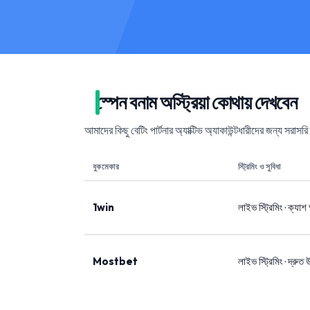
স্পেন বনাম অস্ট্রিয়া কোথায় দেখবেন
আমাদের কিছু বেটিং পার্টনার অ্যাক্টিভ অ্যাকাউন্টধারীদের জন্য সরাসর
বুকমেকার
স্ট্রিমিং ও সুবিধা
1win
লাইভ স্ট্রিমিং · ক্যা
Mostbet
লাইভ স্ট্রিমিং · দ্রু