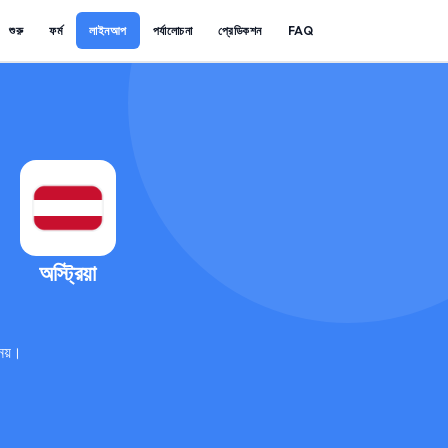
শুরু
ফর্ম
লাইনআপ
পর্যালোচনা
প্রেডিকশন
FAQ
অস্ট্রিয়া
 নয়।