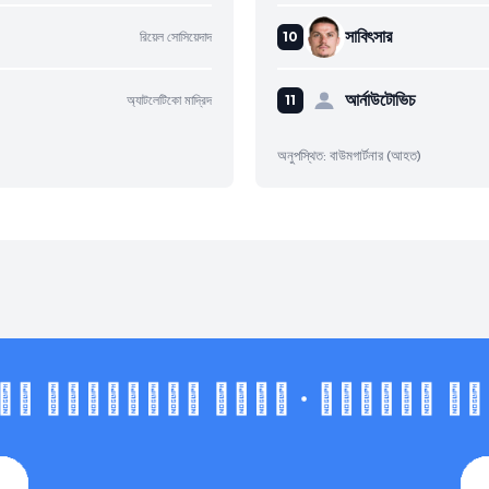
সাবিৎসার
রিয়েল সোসিয়েদাদ
আর্নাউটোভিচ
অ্যাটলেটিকো মাদ্রিদ
অনুপস্থিত: বাউমগার্টনার (আহত)