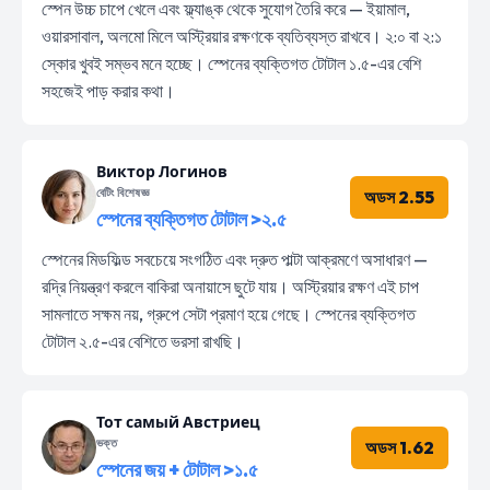
স্পেন উচ্চ চাপে খেলে এবং ফ্ল্যাঙ্ক থেকে সুযোগ তৈরি করে — ইয়ামাল,
ওয়ারসাবাল, অলমো মিলে অস্ট্রিয়ার রক্ষণকে ব্যতিব্যস্ত রাখবে। ২:০ বা ২:১
স্কোর খুবই সম্ভব মনে হচ্ছে। স্পেনের ব্যক্তিগত টোটাল ১.৫-এর বেশি
সহজেই পাড় করার কথা।
Виктор Логинов
বেটিং বিশেষজ্ঞ
অডস 2.55
স্পেনের ব্যক্তিগত টোটাল >২.৫
স্পেনের মিডফিল্ড সবচেয়ে সংগঠিত এবং দ্রুত পাল্টা আক্রমণে অসাধারণ —
রদ্রি নিয়ন্ত্রণ করলে বাকিরা অনায়াসে ছুটে যায়। অস্ট্রিয়ার রক্ষণ এই চাপ
সামলাতে সক্ষম নয়, গ্রুপে সেটা প্রমাণ হয়ে গেছে। স্পেনের ব্যক্তিগত
টোটাল ২.৫-এর বেশিতে ভরসা রাখছি।
Тот самый Австриец
ভক্ত
অডস 1.62
স্পেনের জয় + টোটাল >১.৫