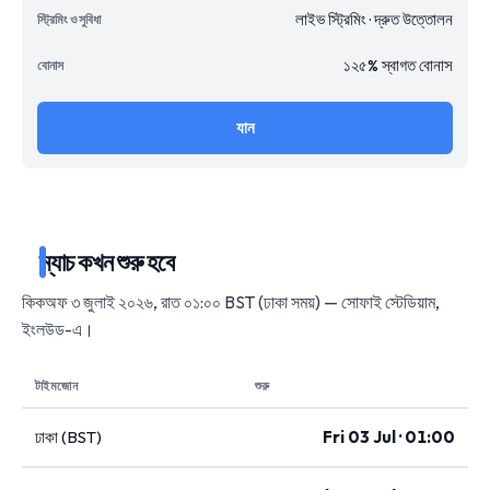
লাইভ স্ট্রিমিং · দ্রুত উত্তোলন
১২৫% স্বাগত বোনাস
যান
ম্যাচ কখন শুরু হবে
কিকঅফ ৩ জুলাই ২০২৬, রাত ০১:০০ BST (ঢাকা সময়) — সোফাই স্টেডিয়াম,
ইংলউড-এ।
টাইমজোন
শুরু
ঢাকা (BST)
Fri 03 Jul · 01:00