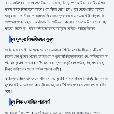
রালফ রাংনিকের দল সাধারণত উচ্চ চাপে খেলে, কিন্তু স্পেনের বিরুদ্ধে সেই কৌশল
কাজে লাগবে কিনা সন্দেহ আছে। স্পেনীয়রা ছোট পাসে প্রেস থেকে বেরিয়ে আসতে
অভ্যস্ত। অস্ট্রিয়াকে সম্ভবত নিচে নেমে ব্লক করতে হবে এবং পাল্টা আক্রমণের
অপেক্ষায় থাকতে হবে। আর্নাউটোভিচ অভিজ্ঞ স্ট্রাইকার, তবে একাকী সব বোঝা বহন
করতে পারবেন না। বাউমগার্টনারের আঘাত আক্রমণের বিকল্প কমিয়ে দিয়েছে।
মূল দ্বন্দ্ব: মিডফিল্ডের যুদ্ধ
আমি এভাবে দেখি: এই ম্যাচ জেতানো-হারানো নির্ধারিত হবে মিডফিল্ডে। রদ্রি যদি
নিজের সেরা ফুটবল খেলেন, তাহলে স্পেন পুরো মাঠ নিয়ন্ত্রণ করবে এবং অস্ট্রিয়াকে বল
পাওয়ার সুযোগ দেবে না। সাইওয়াল্ড-কে. শ্লাগার জুটি বেশ কঠোর, কিছু বাধা দেবে,
কিন্তু ব্যক্তিগত মানের পার্থক্য অনেক বেশি।
ফ্ল্যাঙ্কে ইয়ামাল যদি জায়গা পান, গোলের সুযোগ অনেক আসবে। অস্ট্রিয়ার পশ এবং
মুয়েনে সাইডে রুখে দেওয়ার চেষ্টা করবেন, তবে দীর্ঘ সময় ধরে রাখা তাদের পক্ষে কঠিন
হবে।
মূল পিক ও বাজির পরামর্শ
আমার মূল পিক: স্পেন (-১.৫) অডস ২.০৩-এ। সম্ভাব্য স্কোর ২:০। স্পেন