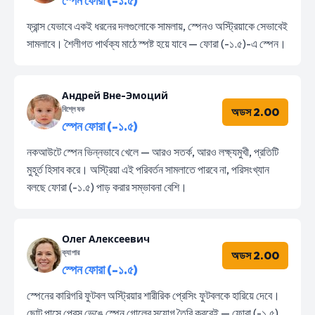
স্পেন ফোরা (-১.৫)
ফ্রান্স যেভাবে একই ধরনের দলগুলোকে সামলায়, স্পেনও অস্ট্রিয়াকে সেভাবেই
সামলাবে। শৈলীগত পার্থক্য মাঠে স্পষ্ট হয়ে যাবে — ফোরা (-১.৫)-এ স্পেন।
Андрей Вне-Эмоций
বিশ্লেষক
অডস 2.00
স্পেন ফোরা (-১.৫)
নকআউটে স্পেন ভিন্নভাবে খেলে — আরও সতর্ক, আরও লক্ষ্যমুখী, প্রতিটি
মুহূর্ত হিসাব করে। অস্ট্রিয়া এই পরিবর্তন সামলাতে পারবে না, পরিসংখ্যান
বলছে ফোরা (-১.৫) পাড় করার সম্ভাবনা বেশি।
Олег Алексеевич
ক্যাপার
অডস 2.00
স্পেন ফোরা (-১.৫)
স্পেনের কারিগরি ফুটবল অস্ট্রিয়ার শারীরিক প্রেসিং ফুটবলকে হারিয়ে দেবে।
ছোট পাসে প্রেস ভেঙে স্পেন গোলের সুযোগ তৈরি করবেই — ফোরা (-১.৫)