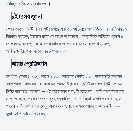
স্বাচ্ছন্দ্যে জিতে যাওয়ার কথা।
দুই দলের তুলনা
স্পেন গ্রুপে তিনটি ক্লিন শিট রেখেছে এবং ৩৪ ম্যাচ ধরে অপরাজিত। রদ্রি মিডফিল্ডে
নিয়ন্ত্রণ করছেন, ইয়ামাল ফ্ল্যাঙ্কে আগুন লাগাচ্ছেন। অন্যদিকে অস্ট্রিয়া গ্রুপে ৬
গোল হজম করেছে এবং আলজেরিয়ার সাথে ৩:৩ ড্র করে উদ্বেগ বাড়িয়েছে।
আর্নাউটোভিচ এককভাবে লড়তে পারবেন না।
আমার প্রেডিকশন
মূল পিক: স্পেন (-১.৫), অডস ২.০৩। সম্ভাব্য স্কোর ২:০। নকআউটে স্পেনের
রক্ষণ আরও শক্ত হয় এবং আক্রমণ আরও তীক্ষ্ণ হয়। অস্ট্রিয়ার রক্ষণ এই চাপ ৯০
মিনিট সামলাতে পারবে না — এটা সম্ভাবনার কথা, নিশ্চয়তা নয়। যদি স্পেন নিজেদের
খেলা খেলে, ২ গোলের ব্যবধান খুবই স্বাভাবিক। ১৮+ | জুয়া আসক্তির কারণ হতে
পারে। দায়িত্বশীলভাবে খেলুন এবং যতটা হারানো সামর্থ্য আছে ততটাই বাজি ধরুন।
জুয়া কোনো আয়ের উৎস নয়।