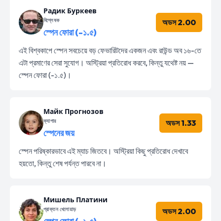
Радик Буркеев
বিশ্লেষক
অডস 2.00
স্পেন ফোরা (-১.৫)
এই বিশ্বকাপে স্পেন সবচেয়ে বড় ফেভারিটদের একজন এবং রাউন্ড অব ১৬-তে
এটা প্রমাণের সেরা সুযোগ। অস্ট্রিয়া প্রতিরোধ করবে, কিন্তু যথেষ্ট নয় —
স্পেন ফোরা (-১.৫)।
Майк Прогнозов
ক্যাপার
অডস 1.33
স্পেনের জয়
স্পেন পরিষ্কারভাবে এই ম্যাচ জিতবে। অস্ট্রিয়া কিছু প্রতিরোধ দেখাবে
হয়তো, কিন্তু শেষ পর্যন্ত পারবে না।
Мишель Платини
প্রাক্তন খেলোয়াড়
অডস 2.00