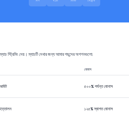
দিন
ঘণ্টা
মিনিট
সেকেন্ড
ি ম্যাচ স্ট্রিমিং দেয়। ম্যাচটি দেখার জন্য আমার পছন্দের অপশনগুলো:
বোনাস
শ আউট
৫০০% পর্যন্ত বোনাস
ত উত্তোলন
১২৫% স্বাগত বোনাস