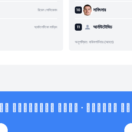
সাবিৎসার
রিয়েল সোসিয়েদাদ
আর্নাউটোভিচ
অ্যাটলেটিকো মাদ্রিদ
অনুপস্থিত: বাউমগার্টনার (আহত)