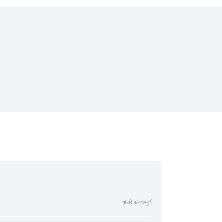
আরবি জালৎসবুর্গ