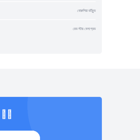
বোরুশিয়া ডর্টমুন্ড
রেড স্টার বেলগ্রেড