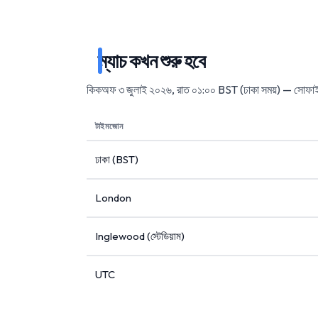
ম্যাচ কখন শুরু হবে
কিকঅফ ৩ জুলাই ২০২৬, রাত ০১:০০ BST (ঢাকা সময়) — সোফাই
টাইমজোন
ঢাকা (BST)
London
Inglewood (স্টেডিয়াম)
UTC