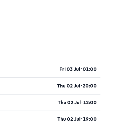
Fri 03 Jul · 01:00
Thu 02 Jul · 20:00
Thu 02 Jul · 12:00
Thu 02 Jul · 19:00