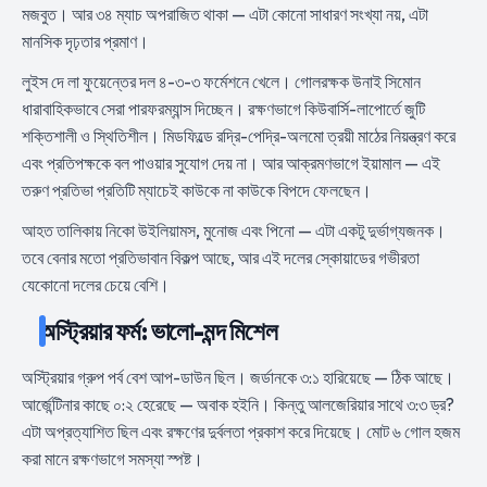
মজবুত। আর ৩৪ ম্যাচ অপরাজিত থাকা — এটা কোনো সাধারণ সংখ্যা নয়, এটা
মানসিক দৃঢ়তার প্রমাণ।
লুইস দে লা ফুয়েন্তের দল ৪-৩-৩ ফর্মেশনে খেলে। গোলরক্ষক উনাই সিমোন
ধারাবাহিকভাবে সেরা পারফরম্যান্স দিচ্ছেন। রক্ষণভাগে কিউবার্সি-লাপোর্তে জুটি
শক্তিশালী ও স্থিতিশীল। মিডফিল্ডে রদ্রি-পেদ্রি-অলমো ত্রয়ী মাঠের নিয়ন্ত্রণ করে
এবং প্রতিপক্ষকে বল পাওয়ার সুযোগ দেয় না। আর আক্রমণভাগে ইয়ামাল — এই
তরুণ প্রতিভা প্রতিটি ম্যাচেই কাউকে না কাউকে বিপদে ফেলছেন।
আহত তালিকায় নিকো উইলিয়ামস, মুনোজ এবং পিনো — এটা একটু দুর্ভাগ্যজনক।
তবে বেনার মতো প্রতিভাবান বিকল্প আছে, আর এই দলের স্কোয়াডের গভীরতা
যেকোনো দলের চেয়ে বেশি।
অস্ট্রিয়ার ফর্ম: ভালো-মন্দ মিশেল
অস্ট্রিয়ার গ্রুপ পর্ব বেশ আপ-ডাউন ছিল। জর্ডানকে ৩:১ হারিয়েছে — ঠিক আছে।
আর্জেন্টিনার কাছে ০:২ হেরেছে — অবাক হইনি। কিন্তু আলজেরিয়ার সাথে ৩:৩ ড্র?
এটা অপ্রত্যাশিত ছিল এবং রক্ষণের দুর্বলতা প্রকাশ করে দিয়েছে। মোট ৬ গোল হজম
করা মানে রক্ষণভাগে সমস্যা স্পষ্ট।