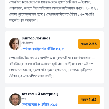
স্পেন উচ্চ চাপে খেলে এবং ফ্ল্যাঙ্ক থেকে সুযোগ তৈরি করে — ইয়ামাল,
ওয়ারসাবাল, অলমো মিলে অস্ট্রিয়ার রক্ষণকে ব্যতিব্যস্ত রাখবে। ২:০ বা ২:১
স্কোর খুবই সম্ভব মনে হচ্ছে। স্পেনের ব্যক্তিগত টোটাল ১.৫-এর বেশি
সহজেই পাড় করার কথা।
Виктор Логинов
বেটিং বিশেষজ্ঞ
অডস 2.55
স্পেনের ব্যক্তিগত টোটাল >২.৫
স্পেনের মিডফিল্ড সবচেয়ে সংগঠিত এবং দ্রুত পাল্টা আক্রমণে অসাধারণ —
রদ্রি নিয়ন্ত্রণ করলে বাকিরা অনায়াসে ছুটে যায়। অস্ট্রিয়ার রক্ষণ এই চাপ
সামলাতে সক্ষম নয়, গ্রুপে সেটা প্রমাণ হয়ে গেছে। স্পেনের ব্যক্তিগত
টোটাল ২.৫-এর বেশিতে ভরসা রাখছি।
Тот самый Австриец
ভক্ত
অডস 1.62
স্পেনের জয় + টোটাল >১.৫