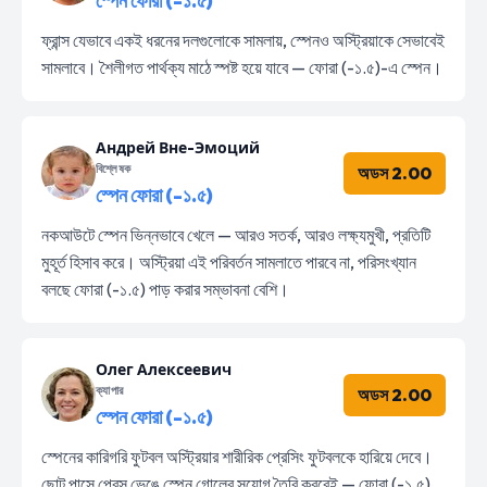
স্পেন ফোরা (-১.৫)
ফ্রান্স যেভাবে একই ধরনের দলগুলোকে সামলায়, স্পেনও অস্ট্রিয়াকে সেভাবেই
সামলাবে। শৈলীগত পার্থক্য মাঠে স্পষ্ট হয়ে যাবে — ফোরা (-১.৫)-এ স্পেন।
Андрей Вне-Эмоций
বিশ্লেষক
অডস 2.00
স্পেন ফোরা (-১.৫)
নকআউটে স্পেন ভিন্নভাবে খেলে — আরও সতর্ক, আরও লক্ষ্যমুখী, প্রতিটি
মুহূর্ত হিসাব করে। অস্ট্রিয়া এই পরিবর্তন সামলাতে পারবে না, পরিসংখ্যান
বলছে ফোরা (-১.৫) পাড় করার সম্ভাবনা বেশি।
Олег Алексеевич
ক্যাপার
অডস 2.00
স্পেন ফোরা (-১.৫)
স্পেনের কারিগরি ফুটবল অস্ট্রিয়ার শারীরিক প্রেসিং ফুটবলকে হারিয়ে দেবে।
ছোট পাসে প্রেস ভেঙে স্পেন গোলের সুযোগ তৈরি করবেই — ফোরা (-১.৫)