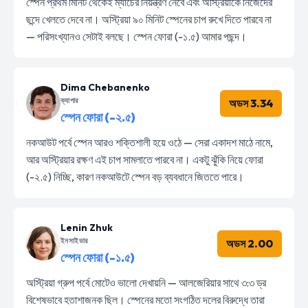
স্পেন প্রথম মিনিট থেকেই ম্যাচের নিয়ন্ত্রণ নেবে এবং অস্ট্রিয়াকে নিজেদের
ছন্দে খেলতে দেবে না। অস্ট্রিয়া ৯০ মিনিট স্পেনের চাপ রুখে দিতে পারবে না
— পরিসংখ্যানও সেটাই বলছে। স্পেন ফোরা (-১.৫) আমার পছন্দ।
Dima Chebanenko
ক্যাপার
অডস 3.34
স্পেন ফোরা (-২.৫)
নকআউট পর্বে স্পেন আরও শক্তিশালী হয়ে ওঠে — সেরা একাদশ মাঠে নামে,
আর অস্ট্রিয়ার রক্ষণ এই চাপ সামলাতে পারবে না। একটু ঝুঁকি নিয়ে ফোরা
(-২.৫) নিচ্ছি, কারণ নকআউটে স্পেন বড় ব্যবধানে জিততে পারে।
Lenin Zhuk
ইনসাইডার
অডস 2.00
স্পেন ফোরা (-১.৫)
অস্ট্রিয়া গ্রুপ পর্বে মোটেও ভালো দেখায়নি — আলজেরিয়ার সাথে ৩:৩ ড্র
বিশেষভাবে হতাশাজনক ছিল। স্পেনের মতো সংগঠিত দলের বিরুদ্ধে তারা