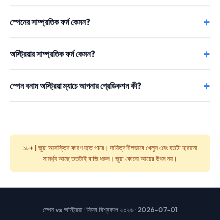
স্পেনের সাম্প্রতিক ফর্ম কেমন?
অস্ট্রিয়ার সাম্প্রতিক ফর্ম কেমন?
স্পেন বনাম অস্ট্রিয়া ম্যাচে আপনার প্রেডিকশন কী?
১৮+ | জুয়া আসক্তির কারণ হতে পারে। দায়িত্বশীলভাবে খেলুন এবং যতটা হারানো
সামর্থ্য আছে ততটাই বাজি ধরুন। জুয়া কোনো আয়ের উৎস নয়।
স্পেন vs অস্ট্রিয়া · ফিফা বিশ্বকাপ ২০২৬ · 2026-07-01