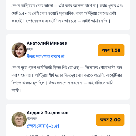
স্পেন অস্ট্রিয়ার চেয়ে ভালো — এটা বলার অপেক্ষা রাখে না। ম্যাচ খুলবে এবং
মোট ১.৫-এর বেশি গোল হওয়াই স্বাভাবিক, কারণ অস্ট্রিয়া গোলের চেষ্টা
করবেই। স্পেনের জয় আর টোটাল ওভার ১.৫ — এটাই আমার বাজি।
Анатолий Минаев
ভক্ত
অডস 1.58
উভয় দল গোল করবে না
স্পেন পুরো গ্রুপ পর্বে তিনটি ক্লিন শিট রেখেছে — সিমোনের গোলপোস্ট ভেদ
করা সহজ নয়। অস্ট্রিয়া শীর্ষ দলের বিরুদ্ধে গোল করতে পারেনি, আর্জেন্টিনার
বিপক্ষে একদম চুপ ছিল। উভয় দল গোল করবে না — এই বাজিতে আমি
আছি।
Андрей Поздняков
বিশ্লেষক
অডস 2.00
স্পেন ফোরা (-১.৫)