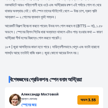
নকআউটে আরও শক্তিশালী হয়ে ওঠে এবং অস্ট্রিয়ার রক্ষণ এই পর্যায়ে গোল না খেয়ে
থাকার অবস্থায় নেই। যদি স্পেন তাদের স্টাইলেই খেলে — উচ্চ চাপ, দ্রুত পাল্টা
আক্রমণ — ২ গোলের ব্যবধান খুবই সম্ভব।
আরেকটি বিকল্প বিবেচনা করতে পারেন: উভয় দল গোল করবে না (BTTS — না), ১.৫৮
অডসে। স্পেনের ক্লিন শিটের ধারা অব্যাহত থাকলে এটাও পাড় হওয়ার কথা — কারণ
অস্ট্রিয়া শীর্ষ দলের বিরুদ্ধে গোল করতে পারেনি।
১৮+ | জুয়া আসক্তির কারণ হতে পারে। দায়িত্বশীলভাবে খেলুন এবং যতটা হারানো
সামর্থ্য আছে ততটাই বাজি ধরুন। জুয়া কোনো আয়ের উৎস নয়।
বিশেষজ্ঞদের প্রেডিকশন: স্পেন বনাম অস্ট্রিয়া
Александр Мостовой
প্রাক্তন খেলোয়াড়
অডস 3.55
স্পেনের জয়