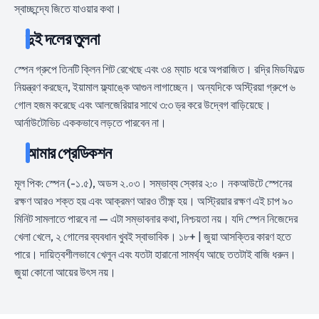
স্বাচ্ছন্দ্যে জিতে যাওয়ার কথা।
দুই দলের তুলনা
স্পেন গ্রুপে তিনটি ক্লিন শিট রেখেছে এবং ৩৪ ম্যাচ ধরে অপরাজিত। রদ্রি মিডফিল্ডে
নিয়ন্ত্রণ করছেন, ইয়ামাল ফ্ল্যাঙ্কে আগুন লাগাচ্ছেন। অন্যদিকে অস্ট্রিয়া গ্রুপে ৬
গোল হজম করেছে এবং আলজেরিয়ার সাথে ৩:৩ ড্র করে উদ্বেগ বাড়িয়েছে।
আর্নাউটোভিচ এককভাবে লড়তে পারবেন না।
আমার প্রেডিকশন
মূল পিক: স্পেন (-১.৫), অডস ২.০৩। সম্ভাব্য স্কোর ২:০। নকআউটে স্পেনের
রক্ষণ আরও শক্ত হয় এবং আক্রমণ আরও তীক্ষ্ণ হয়। অস্ট্রিয়ার রক্ষণ এই চাপ ৯০
মিনিট সামলাতে পারবে না — এটা সম্ভাবনার কথা, নিশ্চয়তা নয়। যদি স্পেন নিজেদের
খেলা খেলে, ২ গোলের ব্যবধান খুবই স্বাভাবিক। ১৮+ | জুয়া আসক্তির কারণ হতে
পারে। দায়িত্বশীলভাবে খেলুন এবং যতটা হারানো সামর্থ্য আছে ততটাই বাজি ধরুন।
জুয়া কোনো আয়ের উৎস নয়।