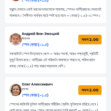
স্পেন ফোরা (-১.৫)
ফ্রান্স যেভাবে একই ধরনের দলগুলোকে সামলায়, স্পেনও অস্ট্রিয়াকে সেভাবেই
সামলাবে। শৈলীগত পার্থক্য মাঠে স্পষ্ট হয়ে যাবে — ফোরা (-১.৫)-এ স্পেন।
Андрей Вне-Эмоций
বিশ্লেষক
অডস 2.00
স্পেন ফোরা (-১.৫)
নকআউটে স্পেন ভিন্নভাবে খেলে — আরও সতর্ক, আরও লক্ষ্যমুখী, প্রতিটি
মুহূর্ত হিসাব করে। অস্ট্রিয়া এই পরিবর্তন সামলাতে পারবে না, পরিসংখ্যান
বলছে ফোরা (-১.৫) পাড় করার সম্ভাবনা বেশি।
Олег Алексеевич
ক্যাপার
অডস 2.00
স্পেন ফোরা (-১.৫)
স্পেনের কারিগরি ফুটবল অস্ট্রিয়ার শারীরিক প্রেসিং ফুটবলকে হারিয়ে দেবে।
ছোট পাসে প্রেস ভেঙে স্পেন গোলের সুযোগ তৈরি করবেই — ফোরা (-১.৫)