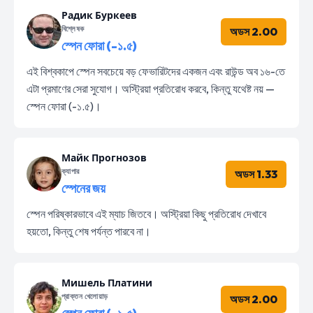
Радик Буркеев
বিশ্লেষক
অডস 2.00
স্পেন ফোরা (-১.৫)
এই বিশ্বকাপে স্পেন সবচেয়ে বড় ফেভারিটদের একজন এবং রাউন্ড অব ১৬-তে
এটা প্রমাণের সেরা সুযোগ। অস্ট্রিয়া প্রতিরোধ করবে, কিন্তু যথেষ্ট নয় —
স্পেন ফোরা (-১.৫)।
Майк Прогнозов
ক্যাপার
অডস 1.33
স্পেনের জয়
স্পেন পরিষ্কারভাবে এই ম্যাচ জিতবে। অস্ট্রিয়া কিছু প্রতিরোধ দেখাবে
হয়তো, কিন্তু শেষ পর্যন্ত পারবে না।
Мишель Платини
প্রাক্তন খেলোয়াড়
অডস 2.00