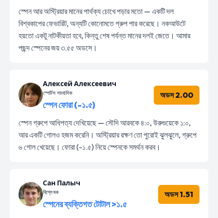
স্পেন আর অস্ট্রিয়ার মানের পার্থক্য চোখে পড়ার মতো — একটি দল
বিশ্বকাপের ফেভারিট, অন্যটি কোনোমতে গ্রুপ পার করেছে। নকআউটে
হয়তো একটু নাটকীয়তা হবে, কিন্তু শেষ পর্যন্ত মানের দলই জেতে। আমার
পছন্দ স্পেনের জয় ৩.৫৫ অডসে।
Алексей Алексеевич
স্পোর্টস সাংবাদিক
অডস 2.00
স্পেন ফোরা (-১.৫)
স্পেন গ্রুপে আধিপত্য দেখিয়েছে — সৌদি আরবকে ৪:০, উরুগুয়েকে ১:০,
আর একটি গোলও হজম করেনি। অস্ট্রিয়ার রক্ষণ তো পুরোই ঝুলঝুলে, গ্রুপে
৬ গোল খেয়েছে। ফোরা (-১.৫) নিয়ে স্পেনকে সমর্থন করব।
Сан Палыч
বিশ্লেষক
অডস 1.51
স্পেনের ব্যক্তিগত টোটাল >১.৫