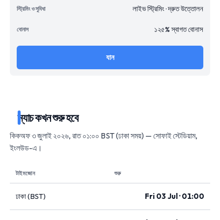
লাইভ স্ট্রিমিং · দ্রুত উত্তোলন
১২৫% স্বাগত বোনাস
যান
ম্যাচ কখন শুরু হবে
কিকঅফ ৩ জুলাই ২০২৬, রাত ০১:০০ BST (ঢাকা সময়) — সোফাই স্টেডিয়াম,
ইংলউড-এ।
টাইমজোন
শুরু
ঢাকা (BST)
Fri 03 Jul · 01:00