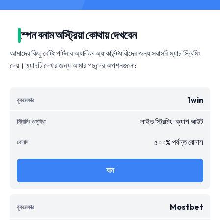
স্পেন বনাম অস্ট্রিয়া কোথায় দেখবেন
আমাদের কিছু বেটিং পার্টনার অ্যাক্টিভ অ্যাকাউন্টধারীদের জন্য সরাসরি ম্যাচ স্ট্রিমিং
দেয়। ম্যাচটি দেখার জন্য আমার পছন্দের অপশনগুলো:
1win
লাইভ স্ট্রিমিং · ক্যাশ আউট
৫০০% পর্যন্ত বোনাস
যান
Mostbet