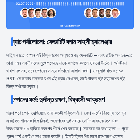
ম্যাচ পর্যালোচনা: ফেভারিট বনাম সাহসী চ্যালেঞ্জার
সত্যি বলতে, স্পেন এই বিশ্বকাপের অন্যতম বড় ফেভারিট — এবং রাউন্ড অব ১৬-তে
তারা এমন একটি দলের মুখে পড়েছে যাকে কাগজে কলমে হারানো উচিত। অস্ট্রিয়া
খারাপ দল নয়, তবে স্পেনের সামনে দাঁড়ানো আলাদা কথা। ৩ জুলাই রাত ০১:০০
BST-তে ঢাকার ভক্তরা যখন এই ম্যাচ দেখবেন, মাঠে থাকবে দুই মহাদেশের দুই
ভিন্ন দর্শনের লড়াই।
স্পেনের ফর্ম: দুর্দান্ত রক্ষণ, বিধ্বংসী আক্রমণ
গ্রুপ পর্বে স্পেন দেখিয়েছে তারা কতটা শক্তিশালী। কেপ ভার্দের বিরুদ্ধে ০:০ ড্র
একটু হতাশাজনক ছিল ঠিকই, তবে পরের দুই ম্যাচে সৌদি আরবকে ৪:০ এবং
উরুগুয়েকে ১:০ হারিয়ে গ্রুপের শীর্ষে শেষ করেছে। সবচেয়ে বড় কথা হলো — পুরো
গ্রুপ পর্বে একটি গোলও হজম করেনি। তিনটি ক্লিন শিট মানে রক্ষণভাগ একদম