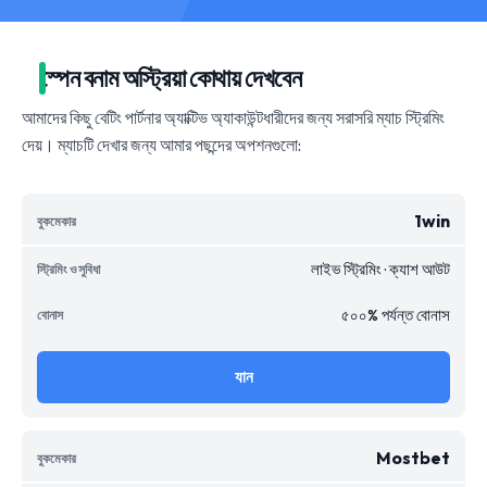
স্পেন বনাম অস্ট্রিয়া কোথায় দেখবেন
আমাদের কিছু বেটিং পার্টনার অ্যাক্টিভ অ্যাকাউন্টধারীদের জন্য সরাসরি ম্যাচ স্ট্রিমিং
দেয়। ম্যাচটি দেখার জন্য আমার পছন্দের অপশনগুলো:
1win
লাইভ স্ট্রিমিং · ক্যাশ আউট
৫০০% পর্যন্ত বোনাস
যান
Mostbet