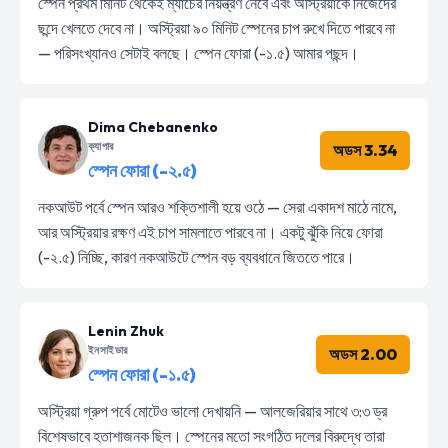
স্পেন প্রথম মিনিট থেকেই ম্যাচের নিয়ন্ত্রণ নেবে এবং অস্ট্রিয়াকে নিজেদের
ছন্দে খেলতে দেবে না। অস্ট্রিয়া ৯০ মিনিট স্পেনের চাপ রুখে দিতে পারবে না
— পরিসংখ্যানও সেটাই বলছে। স্পেন ফোরা (-১.৫) আমার পছন্দ।
Dima Chebanenko
ক্যাপার
অডস 3.34
স্পেন ফোরা (-২.৫)
নকআউট পর্বে স্পেন আরও শক্তিশালী হয়ে ওঠে — সেরা একাদশ মাঠে নামে,
আর অস্ট্রিয়ার রক্ষণ এই চাপ সামলাতে পারবে না। একটু ঝুঁকি নিয়ে ফোরা
(-২.৫) নিচ্ছি, কারণ নকআউটে স্পেন বড় ব্যবধানে জিততে পারে।
Lenin Zhuk
ইনসাইডার
অডস 2.00
স্পেন ফোরা (-১.৫)
অস্ট্রিয়া গ্রুপ পর্বে মোটেও ভালো দেখায়নি — আলজেরিয়ার সাথে ৩:৩ ড্র
বিশেষভাবে হতাশাজনক ছিল। স্পেনের মতো সংগঠিত দলের বিরুদ্ধে তারা