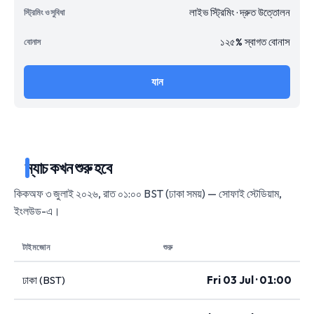
লাইভ স্ট্রিমিং · দ্রুত উত্তোলন
১২৫% স্বাগত বোনাস
যান
ম্যাচ কখন শুরু হবে
কিকঅফ ৩ জুলাই ২০২৬, রাত ০১:০০ BST (ঢাকা সময়) — সোফাই স্টেডিয়াম,
ইংলউড-এ।
টাইমজোন
শুরু
ঢাকা (BST)
Fri 03 Jul · 01:00