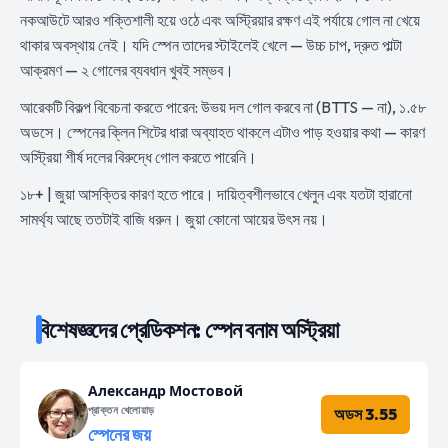
নকআউটে আরও শক্তিশালী হয়ে ওঠে এবং অস্ট্রিয়ার রক্ষণ এই পর্যায়ে গোল না খেয়ে
থাকার অবস্থায় নেই। যদি স্পেন তাদের স্টাইলেই খেলে — উচ্চ চাপ, দ্রুত পাল্টা
আক্রমণ — ২ গোলের ব্যবধান খুবই সম্ভব।
আরেকটি বিকল্প বিবেচনা করতে পারেন: উভয় দল গোল করবে না (BTTS — না), ১.৫৮
অডসে। স্পেনের ক্লিন শিটের ধারা অব্যাহত থাকলে এটাও পাড় হওয়ার কথা — কারণ
অস্ট্রিয়া শীর্ষ দলের বিরুদ্ধে গোল করতে পারেনি।
১৮+ | জুয়া আসক্তির কারণ হতে পারে। দায়িত্বশীলভাবে খেলুন এবং যতটা হারানো
সামর্থ্য আছে ততটাই বাজি ধরুন। জুয়া কোনো আয়ের উৎস নয়।
বিশেষজ্ঞদের প্রেডিকশন: স্পেন বনাম অস্ট্রিয়া
Александр Мостовой
প্রাক্তন খেলোয়াড়
অডস 3.55
স্পেনের জয়