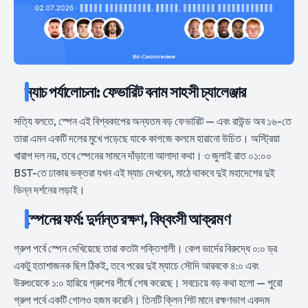
ম্যাচ পর্যালোচনা: ফেভারিট বনাম সাহসী চ্যালেঞ্জার
সত্যি বলতে, স্পেন এই বিশ্বকাপের অন্যতম বড় ফেভারিট — এবং রাউন্ড অব ১৬-তে
তারা এমন একটি দলের মুখে পড়েছে যাকে কাগজে কলমে হারানো উচিত। অস্ট্রিয়া
খারাপ দল নয়, তবে স্পেনের সামনে দাঁড়ানো আলাদা কথা। ৩ জুলাই রাত ০১:০০
BST-তে ঢাকার ভক্তরা যখন এই ম্যাচ দেখবেন, মাঠে থাকবে দুই মহাদেশের দুই
ভিন্ন দর্শনের লড়াই।
স্পেনের ফর্ম: দুর্দান্ত রক্ষণ, বিধ্বংসী আক্রমণ
গ্রুপ পর্বে স্পেন দেখিয়েছে তারা কতটা শক্তিশালী। কেপ ভার্দের বিরুদ্ধে ০:০ ড্র
একটু হতাশাজনক ছিল ঠিকই, তবে পরের দুই ম্যাচে সৌদি আরবকে ৪:০ এবং
উরুগুয়েকে ১:০ হারিয়ে গ্রুপের শীর্ষে শেষ করেছে। সবচেয়ে বড় কথা হলো — পুরো
গ্রুপ পর্বে একটি গোলও হজম করেনি। তিনটি ক্লিন শিট মানে রক্ষণভাগ একদম