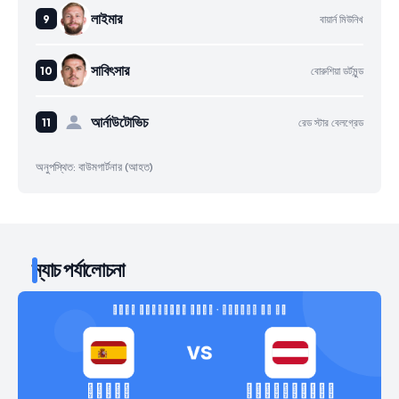
লাইমার
বায়ার্ন মিউনিখ
সাবিৎসার
বোরুশিয়া ডর্টমুন্ড
আর্নাউটোভিচ
রেড স্টার বেলগ্রেড
অনুপস্থিত: বাউমগার্টনার (আহত)
ম্যাচ পর্যালোচনা