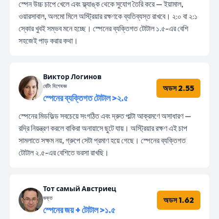
স্পেন উচ্চ চাপে খেলে এবং ফ্ল্যাঙ্ক থেকে সুযোগ তৈরি করে — ইয়ামাল,
ওয়ারসাবাল, অলমো মিলে অস্ট্রিয়ার রক্ষণকে ব্যতিব্যস্ত রাখবে। ২:০ বা ২:১
স্কোর খুবই সম্ভব মনে হচ্ছে। স্পেনের ব্যক্তিগত টোটাল ১.৫-এর বেশি
সহজেই পাড় করার কথা।
Виктор Логинов
বেটিং বিশেষজ্ঞ
অডস 2.55
স্পেনের ব্যক্তিগত টোটাল >২.৫
স্পেনের মিডফিল্ড সবচেয়ে সংগঠিত এবং দ্রুত পাল্টা আক্রমণে অসাধারণ —
রদ্রি নিয়ন্ত্রণ করলে বাকিরা অনায়াসে ছুটে যায়। অস্ট্রিয়ার রক্ষণ এই চাপ
সামলাতে সক্ষম নয়, গ্রুপে সেটা প্রমাণ হয়ে গেছে। স্পেনের ব্যক্তিগত
টোটাল ২.৫-এর বেশিতে ভরসা রাখছি।
Тот самый Австриец
ভক্ত
অডস 1.62
স্পেনের জয় + টোটাল >১.৫