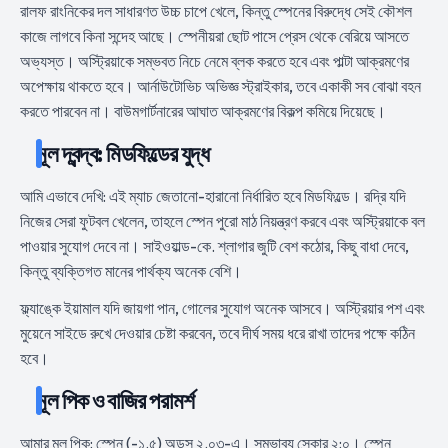
রালফ রাংনিকের দল সাধারণত উচ্চ চাপে খেলে, কিন্তু স্পেনের বিরুদ্ধে সেই কৌশল
কাজে লাগবে কিনা সন্দেহ আছে। স্পেনীয়রা ছোট পাসে প্রেস থেকে বেরিয়ে আসতে
অভ্যস্ত। অস্ট্রিয়াকে সম্ভবত নিচে নেমে ব্লক করতে হবে এবং পাল্টা আক্রমণের
অপেক্ষায় থাকতে হবে। আর্নাউটোভিচ অভিজ্ঞ স্ট্রাইকার, তবে একাকী সব বোঝা বহন
করতে পারবেন না। বাউমগার্টনারের আঘাত আক্রমণের বিকল্প কমিয়ে দিয়েছে।
মূল দ্বন্দ্ব: মিডফিল্ডের যুদ্ধ
আমি এভাবে দেখি: এই ম্যাচ জেতানো-হারানো নির্ধারিত হবে মিডফিল্ডে। রদ্রি যদি
নিজের সেরা ফুটবল খেলেন, তাহলে স্পেন পুরো মাঠ নিয়ন্ত্রণ করবে এবং অস্ট্রিয়াকে বল
পাওয়ার সুযোগ দেবে না। সাইওয়াল্ড-কে. শ্লাগার জুটি বেশ কঠোর, কিছু বাধা দেবে,
কিন্তু ব্যক্তিগত মানের পার্থক্য অনেক বেশি।
ফ্ল্যাঙ্কে ইয়ামাল যদি জায়গা পান, গোলের সুযোগ অনেক আসবে। অস্ট্রিয়ার পশ এবং
মুয়েনে সাইডে রুখে দেওয়ার চেষ্টা করবেন, তবে দীর্ঘ সময় ধরে রাখা তাদের পক্ষে কঠিন
হবে।
মূল পিক ও বাজির পরামর্শ
আমার মূল পিক: স্পেন (-১.৫) অডস ২.০৩-এ। সম্ভাব্য স্কোর ২:০। স্পেন