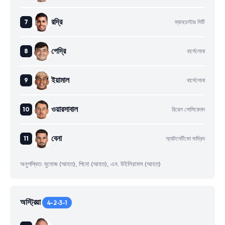
রদ্রি
ম্যানচেস্টার সিটি
পেদ্রি
বার্সেলোনা
ইয়ামাল
বার্সেলোনা
ওয়ারসাবাল
রিয়েল সোসিয়েদাদ
বেনা
অ্যাটলেটিকো মাদ্রিদ
অনুপস্থিত: মুনোজ (আহত), পিনো (আহত), এন. উইলিয়ামস (আহত)
অস্ট্রিয়া
4-2-3-1