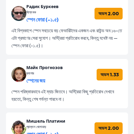
Радик Буркеев
বিশ্লেষক
অডস 2.00
স্পেন ফোরা (-১.৫)
এই বিশ্বকাপে স্পেন সবচেয়ে বড় ফেভারিটদের একজন এবং রাউন্ড অব ১৬-তে
এটা প্রমাণের সেরা সুযোগ। অস্ট্রিয়া প্রতিরোধ করবে, কিন্তু যথেষ্ট নয় —
স্পেন ফোরা (-১.৫)।
Майк Прогнозов
ক্যাপার
অডস 1.33
স্পেনের জয়
স্পেন পরিষ্কারভাবে এই ম্যাচ জিতবে। অস্ট্রিয়া কিছু প্রতিরোধ দেখাবে
হয়তো, কিন্তু শেষ পর্যন্ত পারবে না।
Мишель Платини
প্রাক্তন খেলোয়াড়
অডস 2.00