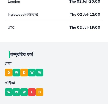
London
Thu 02 Jul · 20:00
Inglewood (স্টেডিয়াম)
Thu 02 Jul · 12:00
UTC
Thu 02 Jul · 19:00
সাম্প্রতিক ফর্ম
স্পেন
D
W
D
W
W
অস্ট্রিয়া
W
W
W
L
D