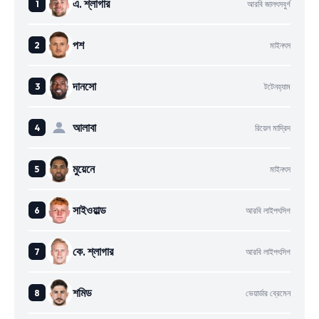
এ. শ্লাগার
আরবি জালৎসবুর্গ
পশ
মাইনৎস
দানসো
টটেনহ্যাম
আলাবা
রিয়েল মাদ্রিদ
মুয়েনে
মাইনৎস
সাইওয়াল্ড
আরবি লাইপৎসিগ
কে. শ্লাগার
আরবি লাইপৎসিগ
শমিড
ভেয়ার্ডার ব্রেমেন