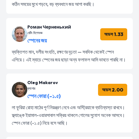
কঠিন সময়ের মুখে পড়বে, বড় ব্যবধানে জয় আশা করছি।
Роман Черненький
বেটিং বিশেষজ্ঞ
অডস 1.33
স্পেনের জয়
ব্যক্তিগত মান, দলীয় সংহতি, রক্ষণের দৃঢ়তা — সবদিক থেকেই স্পেন
এগিয়ে। এই ম্যাচে স্পেনের জয় ছাড়া অন্য ফলাফল আমি ভাবতে পারছি না।
Oleg Makarov
ক্যাপার
অডস 2.00
স্পেন ফোরা (-১.৫)
লা ফুরিয়া রোহা মাঠের পূর্ণ নিয়ন্ত্রণ নেবে এবং অস্ট্রিয়াকে ব্যতিব্যস্ত রাখবে।
ফ্ল্যাঙ্কে ইয়ামাল-ওয়ারসাবাল সক্রিয় থাকলে গোলের সুযোগ অনেক আসবে।
স্পেন ফোরা (-১.৫) নিয়ে বসে আছি।