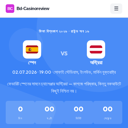
☰
ফিফা বিশ্বকাপ ২০২৬ · রাউন্ড অব ১৬
VS
স্পেন
অস্ট্রিয়া
02.07.2026 · 19:00 · সোফাই স্টেডিয়াম, ইংলউড, মার্কিন যুক্তরাষ্ট্র
ফেভারিট স্পেনের সামনে চ্যালেঞ্জার অস্ট্রিয়া — কাগজে পরিষ্কার, কিন্তু নকআউটে
কিছুই নিশ্চিত নয়।
0
00
00
00
দিন
ঘণ্টা
মিনিট
সেকেন্ড