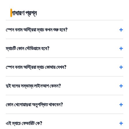
সাধারণ প্রশ্ন
স্পেন বনাম অস্ট্রিয়া ম্যাচ কখন শুরু হবে?
ম্যাচটি কোন স্টেডিয়ামে হবে?
স্পেন বনাম অস্ট্রিয়া ম্যাচ কোথায় দেখব?
দুই দলের সম্ভাব্য লাইনআপ কেমন?
কোন খেলোয়াড়রা অনুপস্থিত থাকবেন?
এই ম্যাচে ফেভারিট কে?