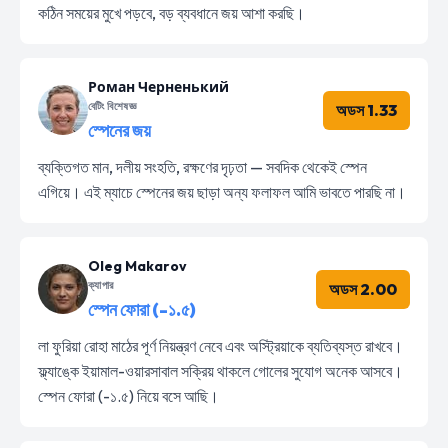
কঠিন সময়ের মুখে পড়বে, বড় ব্যবধানে জয় আশা করছি।
Роман Черненький
বেটিং বিশেষজ্ঞ
অডস 1.33
স্পেনের জয়
ব্যক্তিগত মান, দলীয় সংহতি, রক্ষণের দৃঢ়তা — সবদিক থেকেই স্পেন
এগিয়ে। এই ম্যাচে স্পেনের জয় ছাড়া অন্য ফলাফল আমি ভাবতে পারছি না।
Oleg Makarov
ক্যাপার
অডস 2.00
স্পেন ফোরা (-১.৫)
লা ফুরিয়া রোহা মাঠের পূর্ণ নিয়ন্ত্রণ নেবে এবং অস্ট্রিয়াকে ব্যতিব্যস্ত রাখবে।
ফ্ল্যাঙ্কে ইয়ামাল-ওয়ারসাবাল সক্রিয় থাকলে গোলের সুযোগ অনেক আসবে।
স্পেন ফোরা (-১.৫) নিয়ে বসে আছি।