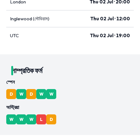
London
Thu 02 Jul · 20:00
Inglewood (স্টেডিয়াম)
Thu 02 Jul · 12:00
UTC
Thu 02 Jul · 19:00
সাম্প্রতিক ফর্ম
স্পেন
D
W
D
W
W
অস্ট্রিয়া
W
W
W
L
D