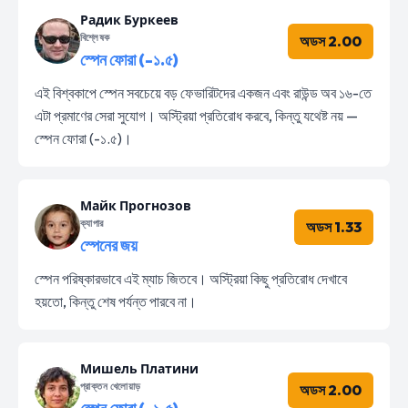
Радик Буркеев
বিশ্লেষক
অডস 2.00
স্পেন ফোরা (-১.৫)
এই বিশ্বকাপে স্পেন সবচেয়ে বড় ফেভারিটদের একজন এবং রাউন্ড অব ১৬-তে
এটা প্রমাণের সেরা সুযোগ। অস্ট্রিয়া প্রতিরোধ করবে, কিন্তু যথেষ্ট নয় —
স্পেন ফোরা (-১.৫)।
Майк Прогнозов
ক্যাপার
অডস 1.33
স্পেনের জয়
স্পেন পরিষ্কারভাবে এই ম্যাচ জিতবে। অস্ট্রিয়া কিছু প্রতিরোধ দেখাবে
হয়তো, কিন্তু শেষ পর্যন্ত পারবে না।
Мишель Платини
প্রাক্তন খেলোয়াড়
অডস 2.00