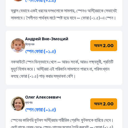
স্পেন ফোরা (-১.৫)
ফ্রান্স যেভাবে একই ধরনের দলগুলোকে সামলায়, স্পেনও অস্ট্রিয়াকে সেভাবেই
সামলাবে। শৈলীগত পার্থক্য মাঠে স্পষ্ট হয়ে যাবে — ফোরা (-১.৫)-এ স্পেন।
Андрей Вне-Эмоций
বিশ্লেষক
অডস 2.00
স্পেন ফোরা (-১.৫)
নকআউটে স্পেন ভিন্নভাবে খেলে — আরও সতর্ক, আরও লক্ষ্যমুখী, প্রতিটি
মুহূর্ত হিসাব করে। অস্ট্রিয়া এই পরিবর্তন সামলাতে পারবে না, পরিসংখ্যান
বলছে ফোরা (-১.৫) পাড় করার সম্ভাবনা বেশি।
Олег Алексеевич
ক্যাপার
অডস 2.00
স্পেন ফোরা (-১.৫)
স্পেনের কারিগরি ফুটবল অস্ট্রিয়ার শারীরিক প্রেসিং ফুটবলকে হারিয়ে দেবে।
ছোট পাসে প্রেস ভেঙে স্পেন গোলের সুযোগ তৈরি করবেই — ফোরা (-১.৫)