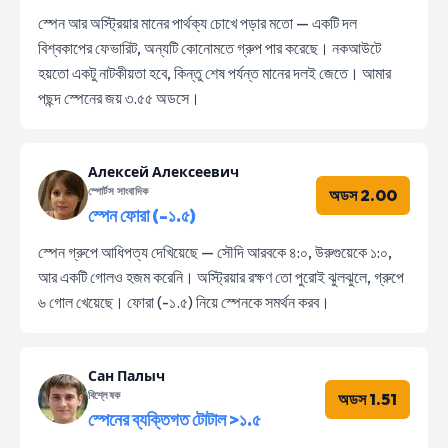
স্পেন আর অস্ট্রিয়ার মানের পার্থক্য চোখে পড়ার মতো — একটি দল
বিশ্বকাপের ফেভারিট, অন্যটি কোনোমতে গ্রুপ পার করেছে। নকআউটে
হয়তো একটু নাটকীয়তা হবে, কিন্তু শেষ পর্যন্ত মানের দলই জেতে। আমার
পছন্দ স্পেনের জয় ৩.৫৫ অডসে।
Алексей Алексеевич
স্পোর্টস সাংবাদিক
অডস 2.00
স্পেন ফোরা (-১.৫)
স্পেন গ্রুপে আধিপত্য দেখিয়েছে — সৌদি আরবকে ৪:০, উরুগুয়েকে ১:০,
আর একটি গোলও হজম করেনি। অস্ট্রিয়ার রক্ষণ তো পুরোই ঝুলঝুলে, গ্রুপে
৬ গোল খেয়েছে। ফোরা (-১.৫) নিয়ে স্পেনকে সমর্থন করব।
Сан Палыч
বিশ্লেষক
অডস 1.51
স্পেনের ব্যক্তিগত টোটাল >১.৫