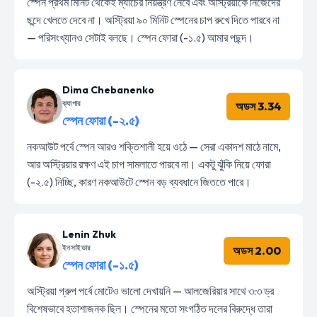
স্পেন প্রথম মিনিট থেকেই ম্যাচের নিয়ন্ত্রণ নেবে এবং অস্ট্রিয়াকে নিজেদের
ছন্দে খেলতে দেবে না। অস্ট্রিয়া ৯০ মিনিট স্পেনের চাপ রুখে দিতে পারবে না
— পরিসংখ্যানও সেটাই বলছে। স্পেন ফোরা (-১.৫) আমার পছন্দ।
Dima Chebanenko
ক্যাপার
অডস 3.34
স্পেন ফোরা (-২.৫)
নকআউট পর্বে স্পেন আরও শক্তিশালী হয়ে ওঠে — সেরা একাদশ মাঠে নামে,
আর অস্ট্রিয়ার রক্ষণ এই চাপ সামলাতে পারবে না। একটু ঝুঁকি নিয়ে ফোরা
(-২.৫) নিচ্ছি, কারণ নকআউটে স্পেন বড় ব্যবধানে জিততে পারে।
Lenin Zhuk
ইনসাইডার
অডস 2.00
স্পেন ফোরা (-১.৫)
অস্ট্রিয়া গ্রুপ পর্বে মোটেও ভালো দেখায়নি — আলজেরিয়ার সাথে ৩:৩ ড্র
বিশেষভাবে হতাশাজনক ছিল। স্পেনের মতো সংগঠিত দলের বিরুদ্ধে তারা