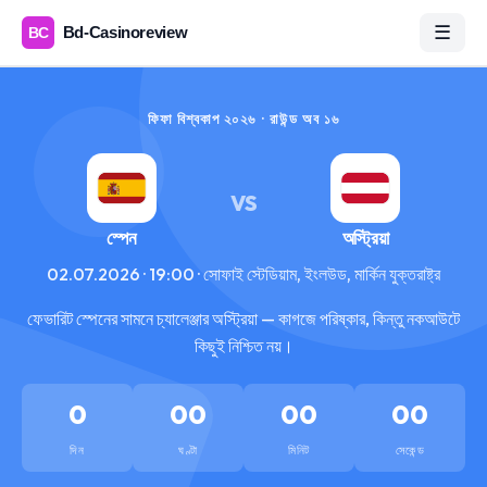
☰
ফিফা বিশ্বকাপ ২০২৬ · রাউন্ড অব ১৬
VS
স্পেন
অস্ট্রিয়া
02.07.2026 · 19:00 · সোফাই স্টেডিয়াম, ইংলউড, মার্কিন যুক্তরাষ্ট্র
ফেভারিট স্পেনের সামনে চ্যালেঞ্জার অস্ট্রিয়া — কাগজে পরিষ্কার, কিন্তু নকআউটে
কিছুই নিশ্চিত নয়।
0
00
00
00
দিন
ঘণ্টা
মিনিট
সেকেন্ড