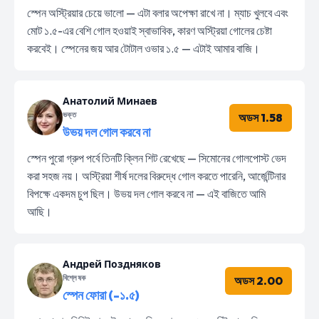
স্পেন অস্ট্রিয়ার চেয়ে ভালো — এটা বলার অপেক্ষা রাখে না। ম্যাচ খুলবে এবং
মোট ১.৫-এর বেশি গোল হওয়াই স্বাভাবিক, কারণ অস্ট্রিয়া গোলের চেষ্টা
করবেই। স্পেনের জয় আর টোটাল ওভার ১.৫ — এটাই আমার বাজি।
Анатолий Минаев
ভক্ত
অডস 1.58
উভয় দল গোল করবে না
স্পেন পুরো গ্রুপ পর্বে তিনটি ক্লিন শিট রেখেছে — সিমোনের গোলপোস্ট ভেদ
করা সহজ নয়। অস্ট্রিয়া শীর্ষ দলের বিরুদ্ধে গোল করতে পারেনি, আর্জেন্টিনার
বিপক্ষে একদম চুপ ছিল। উভয় দল গোল করবে না — এই বাজিতে আমি
আছি।
Андрей Поздняков
বিশ্লেষক
অডস 2.00
স্পেন ফোরা (-১.৫)