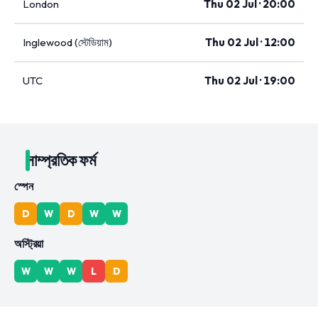
London
Thu 02 Jul · 20:00
Inglewood (স্টেডিয়াম)
Thu 02 Jul · 12:00
UTC
Thu 02 Jul · 19:00
সাম্প্রতিক ফর্ম
স্পেন
D
W
D
W
W
অস্ট্রিয়া
W
W
W
L
D