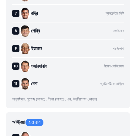
রদ্রি
ম্যানচেস্টার সিটি
পেদ্রি
বার্সেলোনা
ইয়ামাল
বার্সেলোনা
ওয়ারসাবাল
রিয়েল সোসিয়েদাদ
বেনা
অ্যাটলেটিকো মাদ্রিদ
অনুপস্থিত: মুনোজ (আহত), পিনো (আহত), এন. উইলিয়ামস (আহত)
অস্ট্রিয়া
4-2-3-1