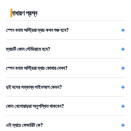
সাধারণ প্রশ্ন
স্পেন বনাম অস্ট্রিয়া ম্যাচ কখন শুরু হবে?
ম্যাচটি কোন স্টেডিয়ামে হবে?
স্পেন বনাম অস্ট্রিয়া ম্যাচ কোথায় দেখব?
দুই দলের সম্ভাব্য লাইনআপ কেমন?
কোন খেলোয়াড়রা অনুপস্থিত থাকবেন?
এই ম্যাচে ফেভারিট কে?