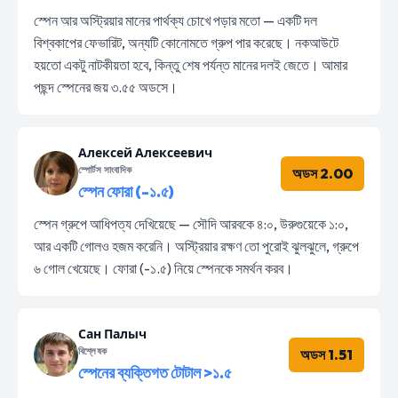
স্পেন আর অস্ট্রিয়ার মানের পার্থক্য চোখে পড়ার মতো — একটি দল
বিশ্বকাপের ফেভারিট, অন্যটি কোনোমতে গ্রুপ পার করেছে। নকআউটে
হয়তো একটু নাটকীয়তা হবে, কিন্তু শেষ পর্যন্ত মানের দলই জেতে। আমার
পছন্দ স্পেনের জয় ৩.৫৫ অডসে।
Алексей Алексеевич
স্পোর্টস সাংবাদিক
অডস 2.00
স্পেন ফোরা (-১.৫)
স্পেন গ্রুপে আধিপত্য দেখিয়েছে — সৌদি আরবকে ৪:০, উরুগুয়েকে ১:০,
আর একটি গোলও হজম করেনি। অস্ট্রিয়ার রক্ষণ তো পুরোই ঝুলঝুলে, গ্রুপে
৬ গোল খেয়েছে। ফোরা (-১.৫) নিয়ে স্পেনকে সমর্থন করব।
Сан Палыч
বিশ্লেষক
অডস 1.51
স্পেনের ব্যক্তিগত টোটাল >১.৫