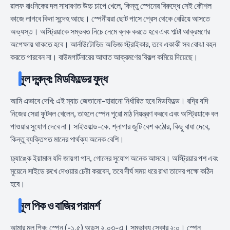
রালফ রাংনিকের দল সাধারণত উচ্চ চাপে খেলে, কিন্তু স্পেনের বিরুদ্ধে সেই কৌশল
কাজে লাগবে কিনা সন্দেহ আছে। স্পেনীয়রা ছোট পাসে প্রেস থেকে বেরিয়ে আসতে
অভ্যস্ত। অস্ট্রিয়াকে সম্ভবত নিচে নেমে ব্লক করতে হবে এবং পাল্টা আক্রমণের
অপেক্ষায় থাকতে হবে। আর্নাউটোভিচ অভিজ্ঞ স্ট্রাইকার, তবে একাকী সব বোঝা বহন
করতে পারবেন না। বাউমগার্টনারের আঘাত আক্রমণের বিকল্প কমিয়ে দিয়েছে।
মূল দ্বন্দ্ব: মিডফিল্ডের যুদ্ধ
আমি এভাবে দেখি: এই ম্যাচ জেতানো-হারানো নির্ধারিত হবে মিডফিল্ডে। রদ্রি যদি
নিজের সেরা ফুটবল খেলেন, তাহলে স্পেন পুরো মাঠ নিয়ন্ত্রণ করবে এবং অস্ট্রিয়াকে বল
পাওয়ার সুযোগ দেবে না। সাইওয়াল্ড-কে. শ্লাগার জুটি বেশ কঠোর, কিছু বাধা দেবে,
কিন্তু ব্যক্তিগত মানের পার্থক্য অনেক বেশি।
ফ্ল্যাঙ্কে ইয়ামাল যদি জায়গা পান, গোলের সুযোগ অনেক আসবে। অস্ট্রিয়ার পশ এবং
মুয়েনে সাইডে রুখে দেওয়ার চেষ্টা করবেন, তবে দীর্ঘ সময় ধরে রাখা তাদের পক্ষে কঠিন
হবে।
মূল পিক ও বাজির পরামর্শ
আমার মূল পিক: স্পেন (-১.৫) অডস ২.০৩-এ। সম্ভাব্য স্কোর ২:০। স্পেন