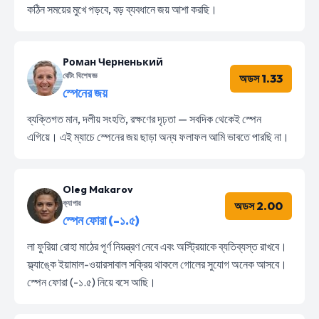
কঠিন সময়ের মুখে পড়বে, বড় ব্যবধানে জয় আশা করছি।
Роман Черненький
বেটিং বিশেষজ্ঞ
অডস 1.33
স্পেনের জয়
ব্যক্তিগত মান, দলীয় সংহতি, রক্ষণের দৃঢ়তা — সবদিক থেকেই স্পেন
এগিয়ে। এই ম্যাচে স্পেনের জয় ছাড়া অন্য ফলাফল আমি ভাবতে পারছি না।
Oleg Makarov
ক্যাপার
অডস 2.00
স্পেন ফোরা (-১.৫)
লা ফুরিয়া রোহা মাঠের পূর্ণ নিয়ন্ত্রণ নেবে এবং অস্ট্রিয়াকে ব্যতিব্যস্ত রাখবে।
ফ্ল্যাঙ্কে ইয়ামাল-ওয়ারসাবাল সক্রিয় থাকলে গোলের সুযোগ অনেক আসবে।
স্পেন ফোরা (-১.৫) নিয়ে বসে আছি।