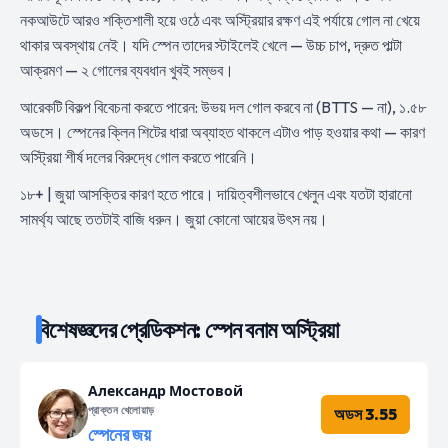
নকআউটে আরও শক্তিশালী হয়ে ওঠে এবং অস্ট্রিয়ার রক্ষণ এই পর্যায়ে গোল না খেয়ে
থাকার অবস্থায় নেই। যদি স্পেন তাদের স্টাইলেই খেলে — উচ্চ চাপ, দ্রুত পাল্টা
আক্রমণ — ২ গোলের ব্যবধান খুবই সম্ভব।
আরেকটি বিকল্প বিবেচনা করতে পারেন: উভয় দল গোল করবে না (BTTS — না), ১.৫৮
অডসে। স্পেনের ক্লিন শিটের ধারা অব্যাহত থাকলে এটাও পাড় হওয়ার কথা — কারণ
অস্ট্রিয়া শীর্ষ দলের বিরুদ্ধে গোল করতে পারেনি।
১৮+ | জুয়া আসক্তির কারণ হতে পারে। দায়িত্বশীলভাবে খেলুন এবং যতটা হারানো
সামর্থ্য আছে ততটাই বাজি ধরুন। জুয়া কোনো আয়ের উৎস নয়।
বিশেষজ্ঞদের প্রেডিকশন: স্পেন বনাম অস্ট্রিয়া
Александр Мостовой
প্রাক্তন খেলোয়াড়
অডস 3.55
স্পেনের জয়