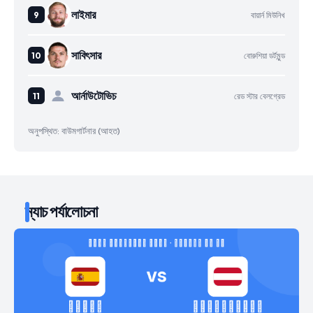
লাইমার
বায়ার্ন মিউনিখ
সাবিৎসার
বোরুশিয়া ডর্টমুন্ড
আর্নাউটোভিচ
রেড স্টার বেলগ্রেড
অনুপস্থিত: বাউমগার্টনার (আহত)
ম্যাচ পর্যালোচনা