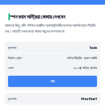
স্পেন বনাম অস্ট্রিয়া কোথায় দেখবেন
আমাদের কিছু বেটিং পার্টনার অ্যাক্টিভ অ্যাকাউন্টধারীদের জন্য সরাসরি ম্যাচ স্ট্রিমিং
দেয়। ম্যাচটি দেখার জন্য আমার পছন্দের অপশনগুলো:
1win
লাইভ স্ট্রিমিং · ক্যাশ আউট
৫০০% পর্যন্ত বোনাস
যান
Mostbet