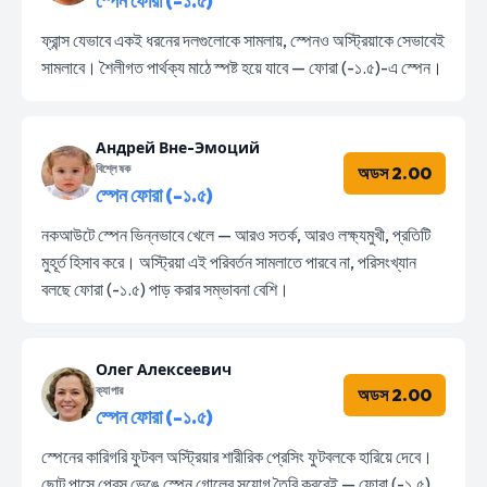
স্পেন ফোরা (-১.৫)
ফ্রান্স যেভাবে একই ধরনের দলগুলোকে সামলায়, স্পেনও অস্ট্রিয়াকে সেভাবেই
সামলাবে। শৈলীগত পার্থক্য মাঠে স্পষ্ট হয়ে যাবে — ফোরা (-১.৫)-এ স্পেন।
Андрей Вне-Эмоций
বিশ্লেষক
অডস 2.00
স্পেন ফোরা (-১.৫)
নকআউটে স্পেন ভিন্নভাবে খেলে — আরও সতর্ক, আরও লক্ষ্যমুখী, প্রতিটি
মুহূর্ত হিসাব করে। অস্ট্রিয়া এই পরিবর্তন সামলাতে পারবে না, পরিসংখ্যান
বলছে ফোরা (-১.৫) পাড় করার সম্ভাবনা বেশি।
Олег Алексеевич
ক্যাপার
অডস 2.00
স্পেন ফোরা (-১.৫)
স্পেনের কারিগরি ফুটবল অস্ট্রিয়ার শারীরিক প্রেসিং ফুটবলকে হারিয়ে দেবে।
ছোট পাসে প্রেস ভেঙে স্পেন গোলের সুযোগ তৈরি করবেই — ফোরা (-১.৫)