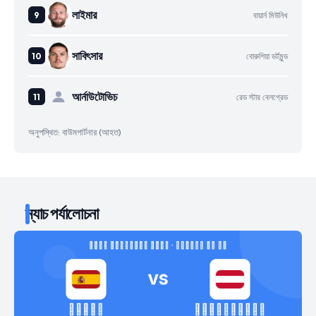
লাইমার
বায়ার্ন মিউনিখ
সাবিৎসার
বোরুশিয়া ডর্টমুন্ড
আর্নাউটোভিচ
রেড স্টার বেলগ্রেড
অনুপস্থিত: বাউমগার্টনার (আহত)
ম্যাচ পর্যালোচনা