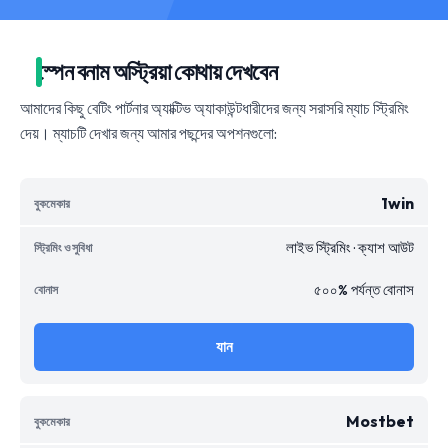
স্পেন বনাম অস্ট্রিয়া কোথায় দেখবেন
আমাদের কিছু বেটিং পার্টনার অ্যাক্টিভ অ্যাকাউন্টধারীদের জন্য সরাসরি ম্যাচ স্ট্রিমিং
দেয়। ম্যাচটি দেখার জন্য আমার পছন্দের অপশনগুলো:
1win
লাইভ স্ট্রিমিং · ক্যাশ আউট
৫০০% পর্যন্ত বোনাস
যান
Mostbet