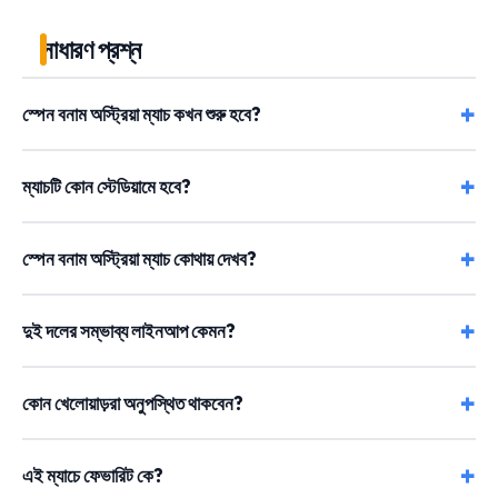
সাধারণ প্রশ্ন
স্পেন বনাম অস্ট্রিয়া ম্যাচ কখন শুরু হবে?
ম্যাচটি কোন স্টেডিয়ামে হবে?
স্পেন বনাম অস্ট্রিয়া ম্যাচ কোথায় দেখব?
দুই দলের সম্ভাব্য লাইনআপ কেমন?
কোন খেলোয়াড়রা অনুপস্থিত থাকবেন?
এই ম্যাচে ফেভারিট কে?