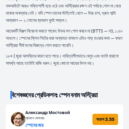
নকআউটে আরও শক্তিশালী হয়ে ওঠে এবং অস্ট্রিয়ার রক্ষণ এই পর্যায়ে গোল না খেয়ে
থাকার অবস্থায় নেই। যদি স্পেন তাদের স্টাইলেই খেলে — উচ্চ চাপ, দ্রুত পাল্টা
আক্রমণ — ২ গোলের ব্যবধান খুবই সম্ভব।
আরেকটি বিকল্প বিবেচনা করতে পারেন: উভয় দল গোল করবে না (BTTS — না), ১.৫৮
অডসে। স্পেনের ক্লিন শিটের ধারা অব্যাহত থাকলে এটাও পাড় হওয়ার কথা — কারণ
অস্ট্রিয়া শীর্ষ দলের বিরুদ্ধে গোল করতে পারেনি।
১৮+ | জুয়া আসক্তির কারণ হতে পারে। দায়িত্বশীলভাবে খেলুন এবং যতটা হারানো
সামর্থ্য আছে ততটাই বাজি ধরুন। জুয়া কোনো আয়ের উৎস নয়।
বিশেষজ্ঞদের প্রেডিকশন: স্পেন বনাম অস্ট্রিয়া
Александр Мостовой
প্রাক্তন খেলোয়াড়
অডস 3.55
স্পেনের জয়