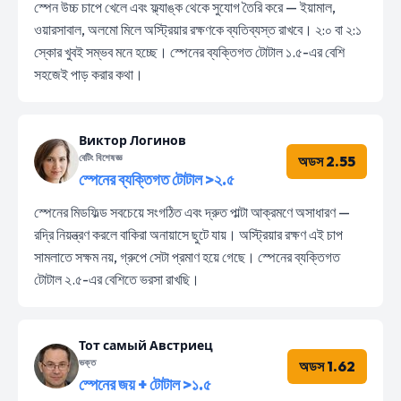
স্পেন উচ্চ চাপে খেলে এবং ফ্ল্যাঙ্ক থেকে সুযোগ তৈরি করে — ইয়ামাল,
ওয়ারসাবাল, অলমো মিলে অস্ট্রিয়ার রক্ষণকে ব্যতিব্যস্ত রাখবে। ২:০ বা ২:১
স্কোর খুবই সম্ভব মনে হচ্ছে। স্পেনের ব্যক্তিগত টোটাল ১.৫-এর বেশি
সহজেই পাড় করার কথা।
Виктор Логинов
বেটিং বিশেষজ্ঞ
অডস 2.55
স্পেনের ব্যক্তিগত টোটাল >২.৫
স্পেনের মিডফিল্ড সবচেয়ে সংগঠিত এবং দ্রুত পাল্টা আক্রমণে অসাধারণ —
রদ্রি নিয়ন্ত্রণ করলে বাকিরা অনায়াসে ছুটে যায়। অস্ট্রিয়ার রক্ষণ এই চাপ
সামলাতে সক্ষম নয়, গ্রুপে সেটা প্রমাণ হয়ে গেছে। স্পেনের ব্যক্তিগত
টোটাল ২.৫-এর বেশিতে ভরসা রাখছি।
Тот самый Австриец
ভক্ত
অডস 1.62
স্পেনের জয় + টোটাল >১.৫