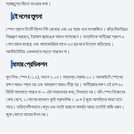
স্বাচ্ছন্দ্যে জিতে যাওয়ার কথা।
দুই দলের তুলনা
স্পেন গ্রুপে তিনটি ক্লিন শিট রেখেছে এবং ৩৪ ম্যাচ ধরে অপরাজিত। রদ্রি মিডফিল্ডে
নিয়ন্ত্রণ করছেন, ইয়ামাল ফ্ল্যাঙ্কে আগুন লাগাচ্ছেন। অন্যদিকে অস্ট্রিয়া গ্রুপে ৬
গোল হজম করেছে এবং আলজেরিয়ার সাথে ৩:৩ ড্র করে উদ্বেগ বাড়িয়েছে।
আর্নাউটোভিচ এককভাবে লড়তে পারবেন না।
আমার প্রেডিকশন
মূল পিক: স্পেন (-১.৫), অডস ২.০৩। সম্ভাব্য স্কোর ২:০। নকআউটে স্পেনের
রক্ষণ আরও শক্ত হয় এবং আক্রমণ আরও তীক্ষ্ণ হয়। অস্ট্রিয়ার রক্ষণ এই চাপ ৯০
মিনিট সামলাতে পারবে না — এটা সম্ভাবনার কথা, নিশ্চয়তা নয়। যদি স্পেন নিজেদের
খেলা খেলে, ২ গোলের ব্যবধান খুবই স্বাভাবিক। ১৮+ | জুয়া আসক্তির কারণ হতে
পারে। দায়িত্বশীলভাবে খেলুন এবং যতটা হারানো সামর্থ্য আছে ততটাই বাজি ধরুন।
জুয়া কোনো আয়ের উৎস নয়।