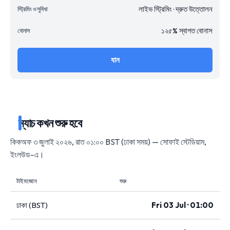
লাইভ স্ট্রিমিং · দ্রুত উত্তোলন
১২৫% স্বাগত বোনাস
যান
ম্যাচ কখন শুরু হবে
কিকঅফ ৩ জুলাই ২০২৬, রাত ০১:০০ BST (ঢাকা সময়) — সোফাই স্টেডিয়াম,
ইংলউড-এ।
টাইমজোন
শুরু
ঢাকা (BST)
Fri 03 Jul · 01:00