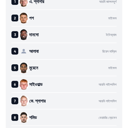
এ. শ্লাগার
আরবি জালৎসবুর্গ
পশ
মাইনৎস
দানসো
টটেনহ্যাম
আলাবা
রিয়েল মাদ্রিদ
মুয়েনে
মাইনৎস
সাইওয়াল্ড
আরবি লাইপৎসিগ
কে. শ্লাগার
আরবি লাইপৎসিগ
শমিড
ভেয়ার্ডার ব্রেমেন