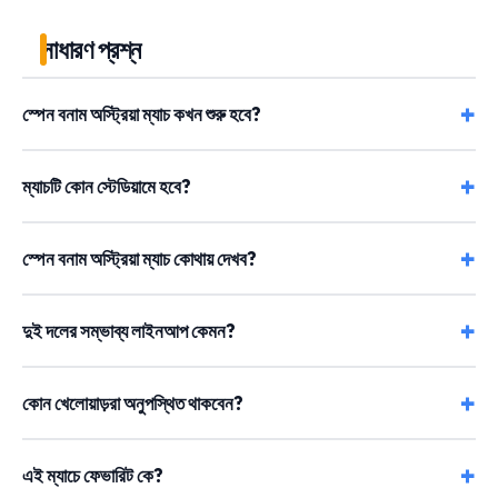
সাধারণ প্রশ্ন
স্পেন বনাম অস্ট্রিয়া ম্যাচ কখন শুরু হবে?
ম্যাচটি কোন স্টেডিয়ামে হবে?
স্পেন বনাম অস্ট্রিয়া ম্যাচ কোথায় দেখব?
দুই দলের সম্ভাব্য লাইনআপ কেমন?
কোন খেলোয়াড়রা অনুপস্থিত থাকবেন?
এই ম্যাচে ফেভারিট কে?