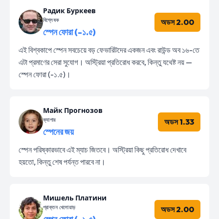
Радик Буркеев
বিশ্লেষক
অডস 2.00
স্পেন ফোরা (-১.৫)
এই বিশ্বকাপে স্পেন সবচেয়ে বড় ফেভারিটদের একজন এবং রাউন্ড অব ১৬-তে
এটা প্রমাণের সেরা সুযোগ। অস্ট্রিয়া প্রতিরোধ করবে, কিন্তু যথেষ্ট নয় —
স্পেন ফোরা (-১.৫)।
Майк Прогнозов
ক্যাপার
অডস 1.33
স্পেনের জয়
স্পেন পরিষ্কারভাবে এই ম্যাচ জিতবে। অস্ট্রিয়া কিছু প্রতিরোধ দেখাবে
হয়তো, কিন্তু শেষ পর্যন্ত পারবে না।
Мишель Платини
প্রাক্তন খেলোয়াড়
অডস 2.00