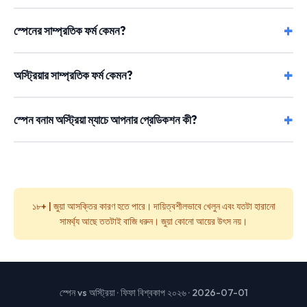
স্পেনের সাম্প্রতিক ফর্ম কেমন?
অস্ট্রিয়ার সাম্প্রতিক ফর্ম কেমন?
স্পেন বনাম অস্ট্রিয়া ম্যাচে আপনার প্রেডিকশন কী?
১৮+ | জুয়া আসক্তির কারণ হতে পারে। দায়িত্বশীলভাবে খেলুন এবং যতটা হারানো
সামর্থ্য আছে ততটাই বাজি ধরুন। জুয়া কোনো আয়ের উৎস নয়।
স্পেন vs অস্ট্রিয়া · ফিফা বিশ্বকাপ ২০২৬ · 2026-07-01