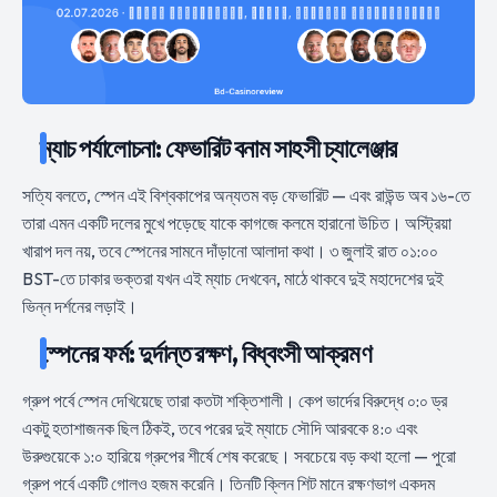
ম্যাচ পর্যালোচনা: ফেভারিট বনাম সাহসী চ্যালেঞ্জার
সত্যি বলতে, স্পেন এই বিশ্বকাপের অন্যতম বড় ফেভারিট — এবং রাউন্ড অব ১৬-তে
তারা এমন একটি দলের মুখে পড়েছে যাকে কাগজে কলমে হারানো উচিত। অস্ট্রিয়া
খারাপ দল নয়, তবে স্পেনের সামনে দাঁড়ানো আলাদা কথা। ৩ জুলাই রাত ০১:০০
BST-তে ঢাকার ভক্তরা যখন এই ম্যাচ দেখবেন, মাঠে থাকবে দুই মহাদেশের দুই
ভিন্ন দর্শনের লড়াই।
স্পেনের ফর্ম: দুর্দান্ত রক্ষণ, বিধ্বংসী আক্রমণ
গ্রুপ পর্বে স্পেন দেখিয়েছে তারা কতটা শক্তিশালী। কেপ ভার্দের বিরুদ্ধে ০:০ ড্র
একটু হতাশাজনক ছিল ঠিকই, তবে পরের দুই ম্যাচে সৌদি আরবকে ৪:০ এবং
উরুগুয়েকে ১:০ হারিয়ে গ্রুপের শীর্ষে শেষ করেছে। সবচেয়ে বড় কথা হলো — পুরো
গ্রুপ পর্বে একটি গোলও হজম করেনি। তিনটি ক্লিন শিট মানে রক্ষণভাগ একদম