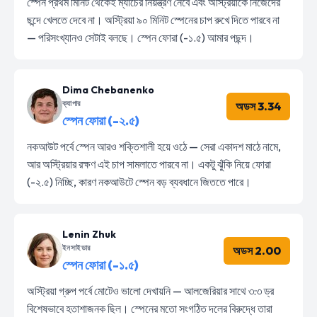
স্পেন প্রথম মিনিট থেকেই ম্যাচের নিয়ন্ত্রণ নেবে এবং অস্ট্রিয়াকে নিজেদের
ছন্দে খেলতে দেবে না। অস্ট্রিয়া ৯০ মিনিট স্পেনের চাপ রুখে দিতে পারবে না
— পরিসংখ্যানও সেটাই বলছে। স্পেন ফোরা (-১.৫) আমার পছন্দ।
Dima Chebanenko
ক্যাপার
অডস 3.34
স্পেন ফোরা (-২.৫)
নকআউট পর্বে স্পেন আরও শক্তিশালী হয়ে ওঠে — সেরা একাদশ মাঠে নামে,
আর অস্ট্রিয়ার রক্ষণ এই চাপ সামলাতে পারবে না। একটু ঝুঁকি নিয়ে ফোরা
(-২.৫) নিচ্ছি, কারণ নকআউটে স্পেন বড় ব্যবধানে জিততে পারে।
Lenin Zhuk
ইনসাইডার
অডস 2.00
স্পেন ফোরা (-১.৫)
অস্ট্রিয়া গ্রুপ পর্বে মোটেও ভালো দেখায়নি — আলজেরিয়ার সাথে ৩:৩ ড্র
বিশেষভাবে হতাশাজনক ছিল। স্পেনের মতো সংগঠিত দলের বিরুদ্ধে তারা