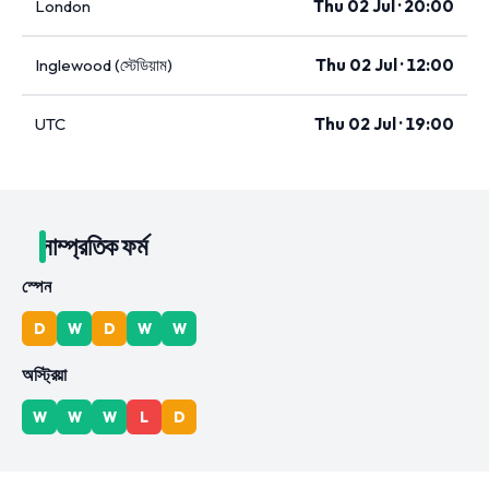
London
Thu 02 Jul · 20:00
Inglewood (স্টেডিয়াম)
Thu 02 Jul · 12:00
UTC
Thu 02 Jul · 19:00
সাম্প্রতিক ফর্ম
স্পেন
D
W
D
W
W
অস্ট্রিয়া
W
W
W
L
D