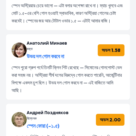
স্পেন অস্ট্রিয়ার চেয়ে ভালো — এটা বলার অপেক্ষা রাখে না। ম্যাচ খুলবে এবং
মোট ১.৫-এর বেশি গোল হওয়াই স্বাভাবিক, কারণ অস্ট্রিয়া গোলের চেষ্টা
করবেই। স্পেনের জয় আর টোটাল ওভার ১.৫ — এটাই আমার বাজি।
Анатолий Минаев
ভক্ত
অডস 1.58
উভয় দল গোল করবে না
স্পেন পুরো গ্রুপ পর্বে তিনটি ক্লিন শিট রেখেছে — সিমোনের গোলপোস্ট ভেদ
করা সহজ নয়। অস্ট্রিয়া শীর্ষ দলের বিরুদ্ধে গোল করতে পারেনি, আর্জেন্টিনার
বিপক্ষে একদম চুপ ছিল। উভয় দল গোল করবে না — এই বাজিতে আমি
আছি।
Андрей Поздняков
বিশ্লেষক
অডস 2.00
স্পেন ফোরা (-১.৫)