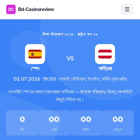
☰
ফিফা বিশ্বকাপ ২০২৬ · রাউন্ড অব ১৬
VS
স্পেন
অস্ট্রিয়া
02.07.2026 · 19:00 · সোফাই স্টেডিয়াম, ইংলউড, মার্কিন যুক্তরাষ্ট্র
ফেভারিট স্পেনের সামনে চ্যালেঞ্জার অস্ট্রিয়া — কাগজে পরিষ্কার, কিন্তু নকআউটে
কিছুই নিশ্চিত নয়।
0
00
00
00
দিন
ঘণ্টা
মিনিট
সেকেন্ড