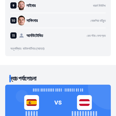
লাইমার
বায়ার্ন মিউনিখ
সাবিৎসার
বোরুশিয়া ডর্টমুন্ড
আর্নাউটোভিচ
রেড স্টার বেলগ্রেড
অনুপস্থিত: বাউমগার্টনার (আহত)
ম্যাচ পর্যালোচনা